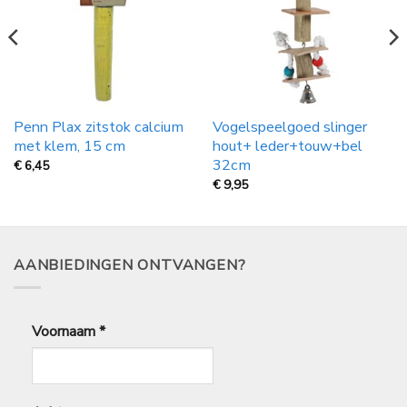
Penn Plax zitstok calcium
Vogelspeelgoed slinger
met klem, 15 cm
hout+ leder+touw+bel
32cm
€
6,45
€
9,95
AANBIEDINGEN ONTVANGEN?
Voornaam
*