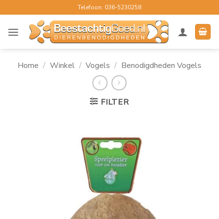
Ga
Telefoon: 036-5230258
naar
inhoud
Home
/
Winkel
/
Vogels
/
Benodigdheden Vogels
FILTER