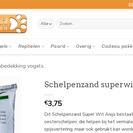
Zoeken
naar:
gels
Reptielen
Paard
Overig
Cadeau pakk
bedekking vogels
Schelpenzand superwit
3,75
€
Dit Schelpenzand Super Wit Anijs bestaa
oesterschelpen, die helpen bij het vermal
spijsvertering, maar ook gebruikt kan wor