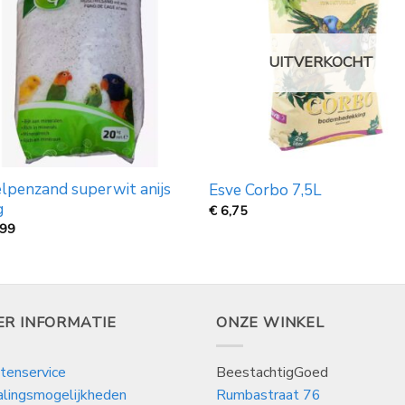
UITVERKOCHT
lpenzand superwit anijs
Esve Corbo 7,5L
g
€
6,75
,99
ER INFORMATIE
ONZE WINKEL
tenservice
BeestachtigGoed
alingsmogelijkheden
Rumbastraat 76