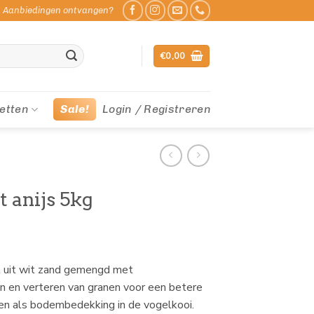
Aanbiedingen ontvangen?
€
0,00
etten
Sale!
Login / Registreren
 anijs 5kg
t uit wit zand gemengd met
en en verteren van granen voor een betere
den als bodembedekking in de vogelkooi.