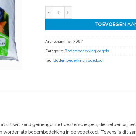
Schelpenzand superwit anijs 5kg aantal
TOEVOEGEN AA
Artikelnummer:
7997
Categorie:
Bodembedekking vogels
Tag:
Bodembedekking vogelkooi
t uit wit zand gemengd met oesterschelpen, die helpen bij het
an worden als bodembedekking in de vogelkooi. Tevens is dit zan