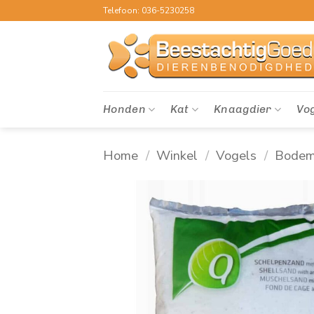
Ga
Telefoon: 036-5230258
naar
inhoud
Honden
Kat
Knaagdier
Vo
Home
/
Winkel
/
Vogels
/
Bodem