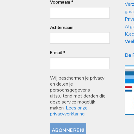
Voornaam
*
Verz
gara
Priv
Alg
Achternaam
Klac
Veel
E-mail
*
De P
Wij beschermen je privacy
en delen je
persoonsgegevens
uitsluitend met derden die
deze service mogelijk
maken.
Lees onze
privacyverklaring.