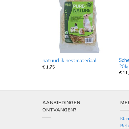
ide Circulair
Sche
natuurlijk nestmateriaal
20k
€
1,75
€
11
AANBIEDINGEN
ME
ONTVANGEN?
Klan
Bet