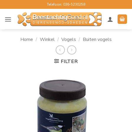
Ga
Telefoon: 036-5230258
naar
inhoud
Home
/
Winkel
/
Vogels
/
Buiten vogels
FILTER