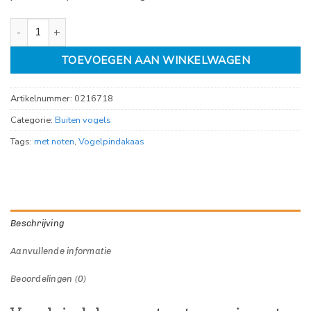
Vogelpindakaas met noten en insecten 330gr vogelbescherming a
TOEVOEGEN AAN WINKELWAGEN
Artikelnummer:
0216718
Categorie:
Buiten vogels
Tags:
met noten
,
Vogelpindakaas
Beschrijving
Aanvullende informatie
Beoordelingen (0)