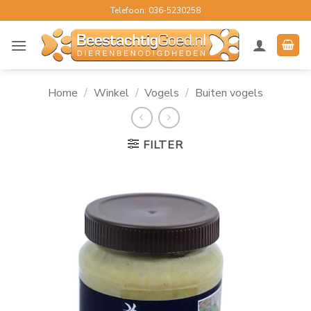
Ga
Telefoon: 036-5230258
naar
inhoud
Home
/
Winkel
/
Vogels
/
Buiten vogels
FILTER