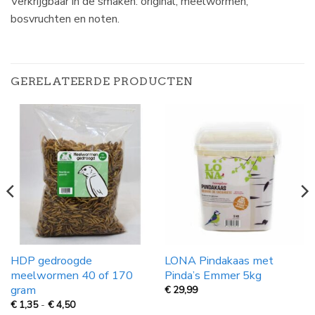
Verkrijgbaar in de smaken: original, meelwormen,
bosvruchten en noten.
GERELATEERDE PRODUCTEN
HDP gedroogde
LONA Pindakaas met
meelwormen 40 of 170
Pinda’s Emmer 5kg
gram
€
29,99
Prijsklasse:
€
1,35
-
€
4,50
€