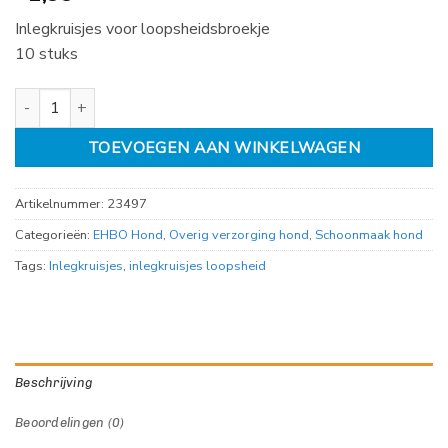
Inlegkruisjes voor loopsheidsbroekje
10 stuks
Inlegkruisjes voor loopsheidsbroekje maat M 10st aantal
TOEVOEGEN AAN WINKELWAGEN
Artikelnummer:
23497
Categorieën:
EHBO Hond
,
Overig verzorging hond
,
Schoonmaak hond
Tags:
Inlegkruisjes
,
inlegkruisjes loopsheid
Beschrijving
Beoordelingen (0)