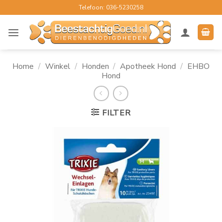
Ga
Telefoon: 036-5230258
naar
inhoud
Home
/
Winkel
/
Honden
/
Apotheek Hond
/
EHBO
Hond
FILTER