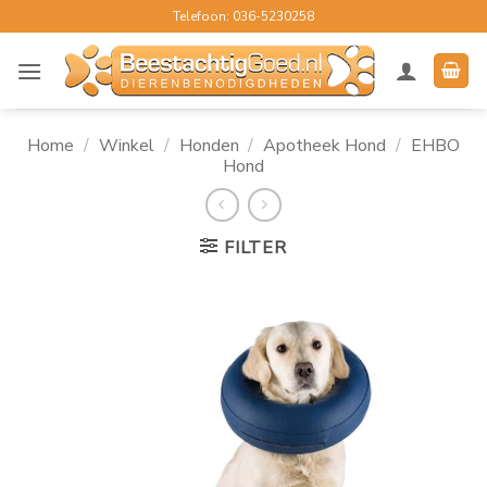
Ga
Telefoon: 036-5230258
naar
inhoud
Home
/
Winkel
/
Honden
/
Apotheek Hond
/
EHBO
Hond
FILTER