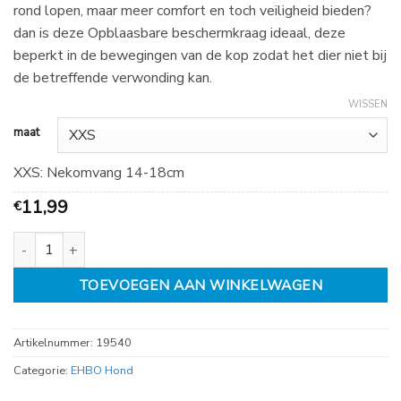
€
rond lopen, maar meer comfort en toch veiligheid bieden?
22,99
dan is deze Opblaasbare beschermkraag ideaal, deze
beperkt in de bewegingen van de kop zodat het dier niet bij
de betreffende verwonding kan.
WISSEN
maat
XXS: Nekomvang 14-18cm
11,99
€
Opblaasbare beschermkraag aantal
TOEVOEGEN AAN WINKELWAGEN
Artikelnummer:
19540
Categorie:
EHBO Hond