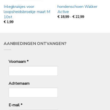
Inlegkruisjes voor
hondenschoen Walker
loopsheidsbroekje maat M
Active
10st
Prijsklasse:
€
18,99
-
€
22,99
€
€
1,99
18,99
tot
€
22,99
AANBIEDINGEN ONTVANGEN?
Voornaam
*
Achternaam
E-mail
*