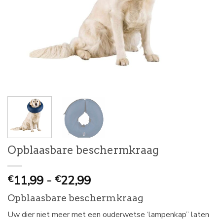
Opblaasbare beschermkraag
Prijsklasse:
11,99
-
22,99
€
€
€
Opblaasbare beschermkraag
11,99
tot
Uw dier niet meer met een ouderwetse ‘lampenkap” laten