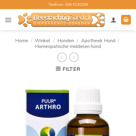
Ga
Telefoon: 036-5230258
naar
inhoud
Home
/
Winkel
/
Honden
/
Apotheek Hond
/
Homeopatische middelen hond
FILTER