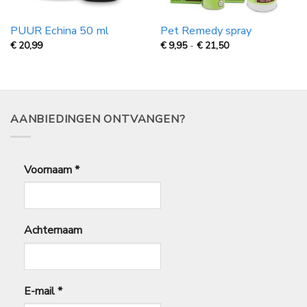
PUUR Echina 50 ml
Pet Remedy spray
Prijsklasse:
€
20,99
€
9,95
-
€
21,50
€
9,95
tot
€
21,50
AANBIEDINGEN ONTVANGEN?
Voornaam
*
Achternaam
E-mail
*