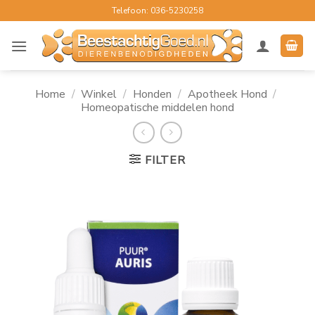
Ga
Telefoon: 036-5230258
naar
inhoud
Home
/
Winkel
/
Honden
/
Apotheek Hond
/
Homeopatische middelen hond
FILTER