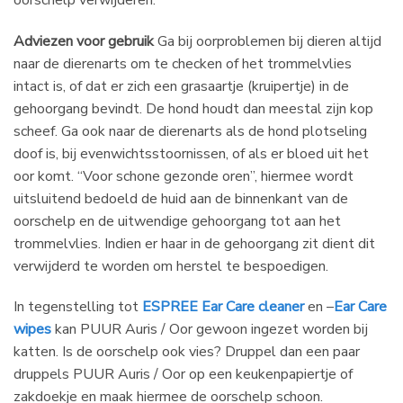
Adviezen voor gebruik
Ga bij oorproblemen bij dieren altijd
naar de dierenarts om te checken of het trommelvlies
intact is, of dat er zich een grasaartje (kruipertje) in de
gehoorgang bevindt. De hond houdt dan meestal zijn kop
scheef. Ga ook naar de dierenarts als de hond plotseling
doof is, bij evenwichtsstoornissen, of als er bloed uit het
oor komt. “Voor schone gezonde oren”, hiermee wordt
uitsluitend bedoeld de huid aan de binnenkant van de
oorschelp en de uitwendige gehoorgang tot aan het
trommelvlies. Indien er haar in de gehoorgang zit dient dit
verwijderd te worden om herstel te bespoedigen.
In tegenstelling tot
ESPREE Ear Care cleaner
en –
Ear Care
wipes
kan PUUR Auris / Oor gewoon ingezet worden bij
katten. Is de oorschelp ook vies? Druppel dan een paar
druppels PUUR Auris / Oor op een keukenpapiertje of
zakdoekje en maak hiermee de oorschelp schoon.