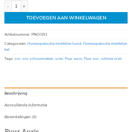
Puur Auris (oor) 30ml aantal
TOEVOEGEN AAN WINKELWAGEN
Artikelnummer:
PNOOR1
Categorieën:
Homeopatische middelen hond
,
Homeopatische middelen
kat
Tags:
oor
,
oor schoonmaken
,
oren
,
Puur auris
,
Puur oor
,
schone oren
Beschrijving
Aanvullende informatie
Beoordelingen (0)
Puur Auris