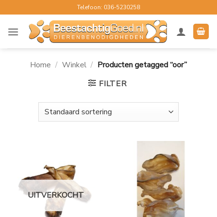
Ga
Telefoon: 036-5230258
naar
inhoud
Home
/
Winkel
/
Producten getagged “oor”
FILTER
UITVERKOCHT