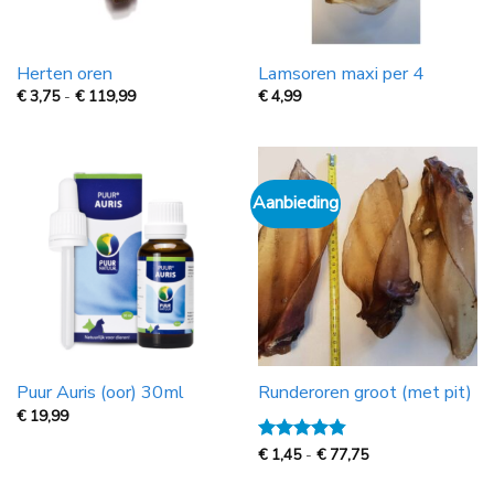
Herten oren
Lamsoren maxi per 4
Prijsklasse:
€
3,75
-
€
119,99
€
4,99
€
3,75
tot
€
119,99
Aanbieding
Puur Auris (oor) 30ml
Runderoren groot (met pit)
€
19,99
Prijsklasse:
Gewaardeerd
€
1,45
-
€
77,75
€
4.8
uit 5
1,45