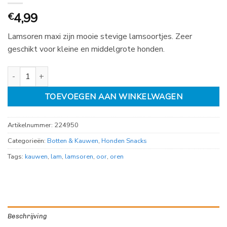
4,99
€
Lamsoren maxi zijn mooie stevige lamsoortjes. Zeer
geschikt voor kleine en middelgrote honden.
Lamsoren maxi per 4 aantal
TOEVOEGEN AAN WINKELWAGEN
Artikelnummer:
224950
Categorieën:
Botten & Kauwen
,
Honden Snacks
Tags:
kauwen
,
lam
,
lamsoren
,
oor
,
oren
Beschrijving