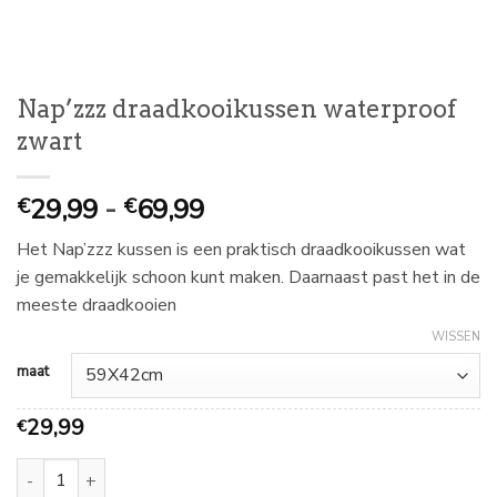
Nap’zzz draadkooikussen waterproof
zwart
Prijsklasse:
29,99
-
69,99
€
€
€
Het Nap’zzz kussen is een praktisch draadkooikussen wat
29,99
je gemakkelijk schoon kunt maken. Daarnaast past het in de
tot
meeste draadkooien
€
69,99
WISSEN
maat
29,99
€
Nap'zzz draadkooikussen waterproof zwart aantal