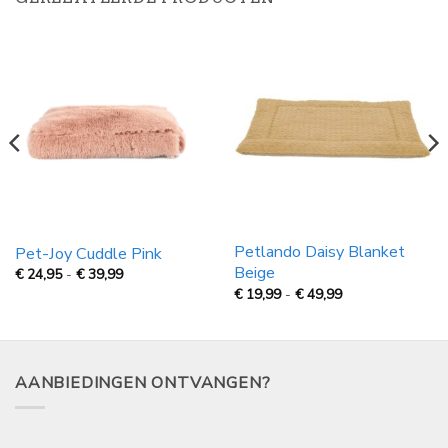
Petlando Daisy Blanket
Pet-Joy Cuddle Pink
Beige
Prijsklasse:
€
24,95
-
€
39,99
€
Prijsklasse:
€
19,99
-
€
49,99
24,95
€
tot
19,99
€
tot
39,99
€
49,99
AANBIEDINGEN ONTVANGEN?