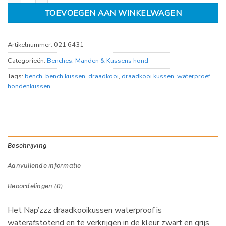
TOEVOEGEN AAN WINKELWAGEN
Artikelnummer:
021 6431
Categorieën:
Benches
,
Manden & Kussens hond
Tags:
bench
,
bench kussen
,
draadkooi
,
draadkooi kussen
,
waterproef
hondenkussen
Beschrijving
Aanvullende informatie
Beoordelingen (0)
Het Nap’zzz draadkooikussen waterproof is
waterafstotend en te verkrijgen in de kleur zwart en grijs.