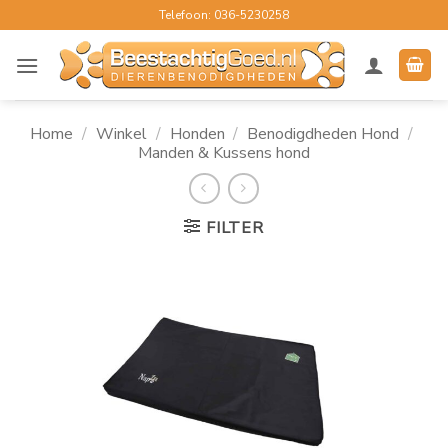
Ga
Telefoon: 036-5230258
naar
inhoud
Home
/
Winkel
/
Honden
/
Benodigdheden Hond
/
Manden & Kussens hond
FILTER