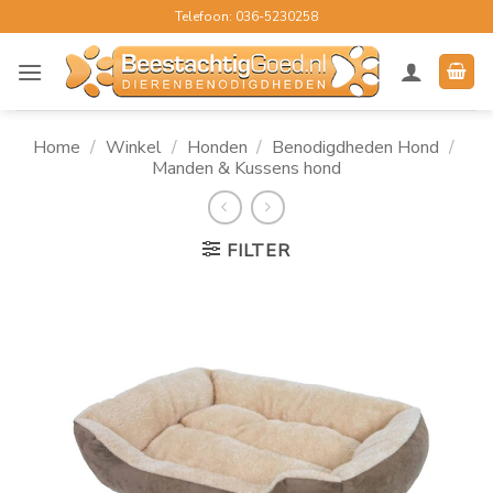
Ga
Telefoon: 036-5230258
naar
inhoud
Home
/
Winkel
/
Honden
/
Benodigdheden Hond
/
Manden & Kussens hond
FILTER