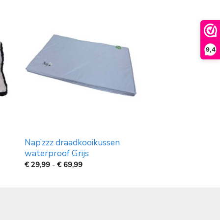
9,4
Nap’zzz draadkooikussen
waterproof Grijs
Prijsklasse:
€
29,99
-
€
69,99
€
29,99
tot
€
69,99