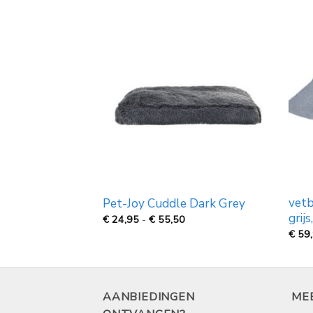
vetb
 Blanket Grijs
Pet-Joy Cuddle Dark Grey
grij
Prijsklasse:
Prijsklasse:
€
24,95
-
€
55,50
€
€
€
59
19,99
24,95
tot
tot
€
€
49,99
55,50
AANBIEDINGEN
ME