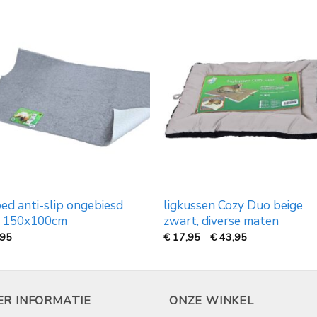
ed anti-slip ongebiesd
ligkussen Cozy Duo beige
s, 150x100cm
zwart, diverse maten
Prijsklasse:
,95
€
17,95
-
€
43,95
€
17,95
tot
€
43,95
ER INFORMATIE
ONZE WINKEL