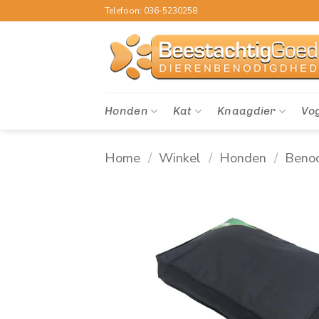
Ga
Telefoon: 036-5230258
naar
inhoud
Honden
Kat
Knaagdier
Vo
Home
/
Winkel
/
Honden
/
Beno