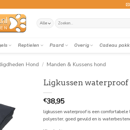
Zoeken
naar:
gels
Reptielen
Paard
Overig
Cadeau pakk
digdheden Hond
/
Manden & Kussens hond
Ligkussen waterproof 
38,95
€
ligkussen waterproof is een comfortabele
polyester, goed gevuld en is waterbestend