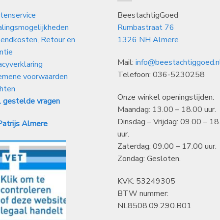
tenservice
BeestachtigGoed
alingsmogelijkheden
Rumbastraat 76
endkosten, Retour en
1326 NH Almere
ntie
Mail:
info@beestachtiggoed.n
acyverklaring
Telefoon: 036-5230258
emene voorwaarden
hten
Onze winkel openingstijden:
 gestelde vragen
Maandag: 13.00 – 18.00 uur.
Dinsdag – Vrijdag: 09.00 – 18
atrijs Almere
uur.
Zaterdag: 09.00 – 17.00 uur.
Zondag: Gesloten.
KVK: 53249305
BTW nummer:
NL8508.09.290.B01