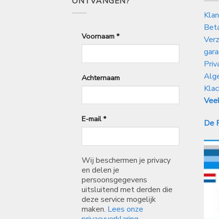
ONTVANGEN?
Klan
Bet
Voornaam
*
Verz
gara
Priv
Alg
Achternaam
Klac
Veel
E-mail
*
De P
Wij beschermen je privacy
en delen je
persoonsgegevens
uitsluitend met derden die
deze service mogelijk
maken.
Lees onze