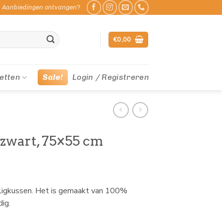
Aanbiedingen ontvangen?
€
0,00
etten
Sale!
Login / Registreren
zwart, 75×55 cm
 ligkussen. Het is gemaakt van 100%
ig.