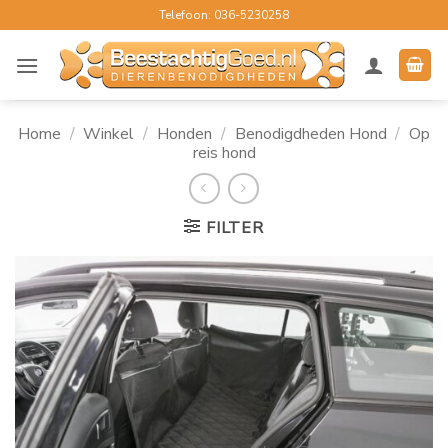
Ga
Telefoon: 036-5230258
naar
inhoud
Home
/
Winkel
/
Honden
/
Benodigdheden Hond
/
Op
reis hond
FILTER