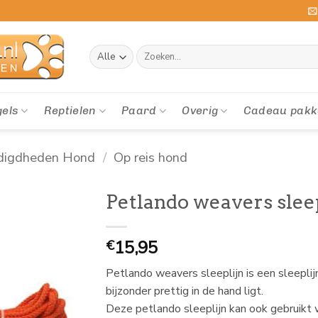
Zoeken
naar:
gels
Reptielen
Paard
Overig
Cadeau pakk
digdheden Hond
/
Op reis hond
Petlando weavers slee
15,95
€
Petlando weavers sleeplijn is een sleepli
bijzonder prettig in de hand ligt.
Deze petlando sleeplijn kan ook gebruikt 