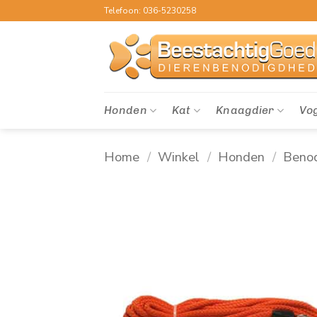
Ga
Telefoon: 036-5230258
naar
inhoud
Honden
Kat
Knaagdier
Vo
Home
/
Winkel
/
Honden
/
Beno