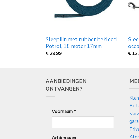
rubber bekleed,
Sleeplijn met rubber bekleed
Slee
Petrol, 15 meter 17mm
oce
Prijsklasse:
€
29,99
€
12
€
12,99
tot
€
29,99
AANBIEDINGEN
ME
ONTVANGEN?
Klan
Bet
Voornaam
*
Verz
gara
Priv
Alg
Achternaam