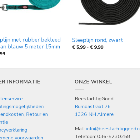
plijn met rubber bekleed
Sleeplijn rond, zwart
aan blauw 5 meter 15mm
Prijsklasse:
€
5,99
-
€
9,99
€
,99
5,99
tot
€
9,99
ER INFORMATIE
ONZE WINKEL
tenservice
BeestachtigGoed
alingsmogelijkheden
Rumbastraat 76
endkosten, Retour en
1326 NH Almere
ntie
Mail:
info@beestachtiggoed.n
acyverklaring
Telefoon: 036-5230258
emene voorwaarden