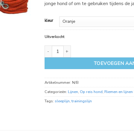
jonge hond of om te gebruiken tijdens de j
kleur
Uitverkocht
Petlando weavers sleeplijn 10 meter aantal
TOEVOEGEN AA
Artikelnummer:
N/B
Categorieën:
Lijnen
,
Op reis hond
,
Riemen en lijnen
Tags:
sleeplijn
,
trainingslijn