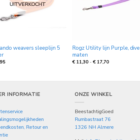
UITVERKOCHT
ando weavers sleeplijn 5
Rogz Utility lijn Purple, div
er
maten
Prijsklasse:
,95
€
11,30
-
€
17,70
€
11,30
tot
€
17,70
ER INFORMATIE
ONZE WINKEL
tenservice
BeestachtigGoed
alingsmogelijkheden
Rumbastraat 76
endkosten, Retour en
1326 NH Almere
ntie