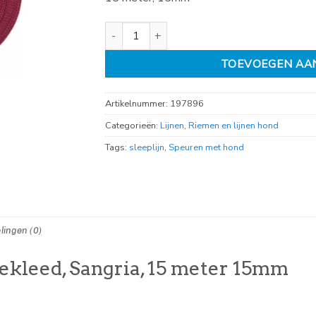
Sleeplijn met rubber bekleed, Sangria, 15 me
TOEVOEGEN AA
Artikelnummer:
197896
Categorieën:
Lijnen
,
Riemen en lijnen hond
Tags:
sleeplijn
,
Speuren met hond
lingen (0)
ekleed, Sangria, 15 meter 15mm