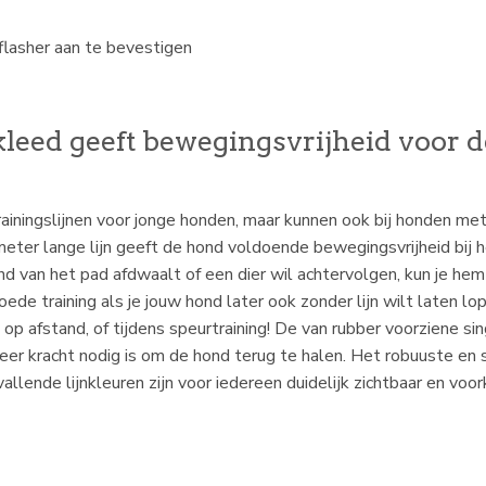
flasher aan te bevestigen
kleed geeft bewegingsvrijheid voor 
ainingslijnen voor jonge honden, maar kunnen ook bij honden met 
5 meter lange lijn geeft de hond voldoende bewegingsvrijheid bij
hond van het pad afdwaalt of een dier wil achtervolgen, kun je hem
goede training als je jouw hond later ook zonder lijn wilt laten l
p afstand, of tijdens speurtraining! De van rubber voorziene sin
er kracht nodig is om de hond terug te halen. Het robuuste en sl
allende lijnkleuren zijn voor iedereen duidelijk zichtbaar en v