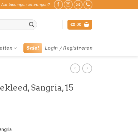
Aanbiedingen ontvangen?
€
0,00
etten
Sale!
Login / Registreren
ekleed, Sangria, 15
ngria.