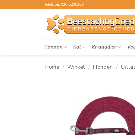
Ga
Telefoon: 036-5230258
naar
inhoud
Honden
Kat
Knaagdier
Vo
Home
/
Winkel
/
Honden
/
Uitla