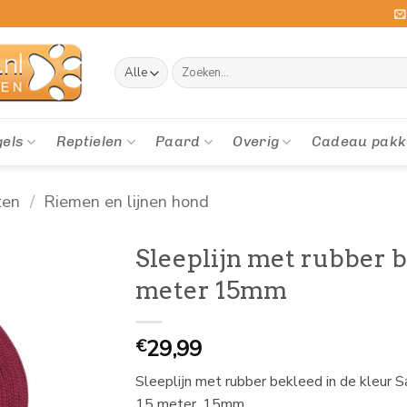
Zoeken
naar:
gels
Reptielen
Paard
Overig
Cadeau pakk
ten
/
Riemen en lijnen hond
Sleeplijn met rubber b
meter 15mm
29,99
€
Sleeplijn met rubber bekleed in de kleur Sa
15 meter, 15mm