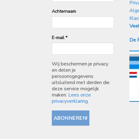
Priv
Alg
Achternaam
Klac
Veel
E-mail
*
De P
Wij beschermen je privacy
en delen je
persoonsgegevens
uitsluitend met derden die
deze service mogelijk
maken.
Lees onze
privacyverklaring.