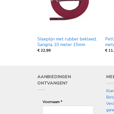
rubber bekleed,
Sleeplijn met rubber bekleed,
Petl
 15 meter 15mm
Sangria, 10 meter 15mm
met
€
22,99
€
11
AANBIEDINGEN
ME
ONTVANGEN?
Klan
Bet
Voornaam
*
Verz
gara