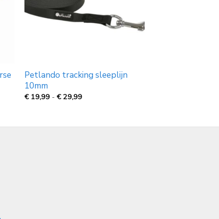
erse
Petlando tracking sleeplijn
10mm
Prijsklasse:
€
19,99
-
€
29,99
€
19,99
tot
€
29,99