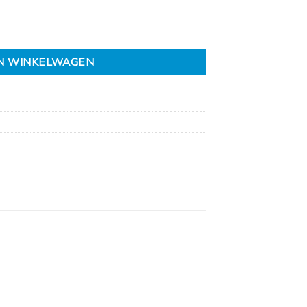
ter 15mm aantal
N WINKELWAGEN