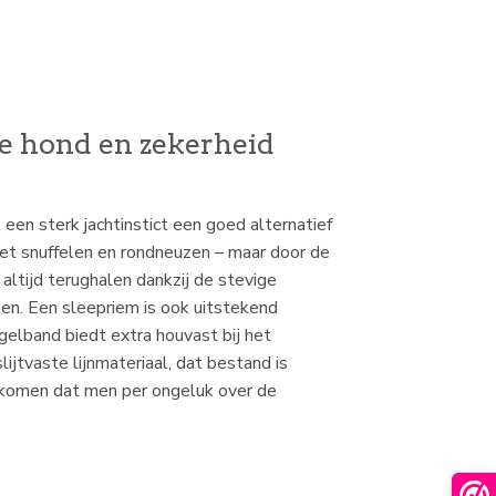
de hond en zekerheid
een sterk jachtinstict een goed alternatief
 het snuffelen en rondneuzen – maar door de
 altijd terughalen dankzij de stevige
open. Een sleepriem is ook uitstekend
gelband biedt extra houvast bij het
ijtvaste lijnmateriaal, dat bestand is
oorkomen dat men per ongeluk over de