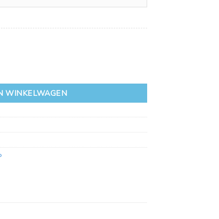
ntal
N WINKELWAGEN
o