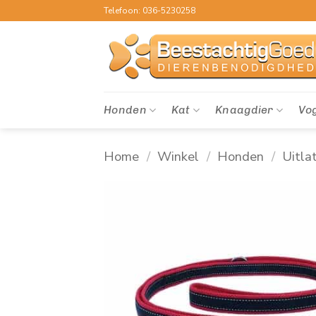
Ga
Telefoon: 036-5230258
naar
inhoud
Honden
Kat
Knaagdier
Vo
Home
/
Winkel
/
Honden
/
Uitla