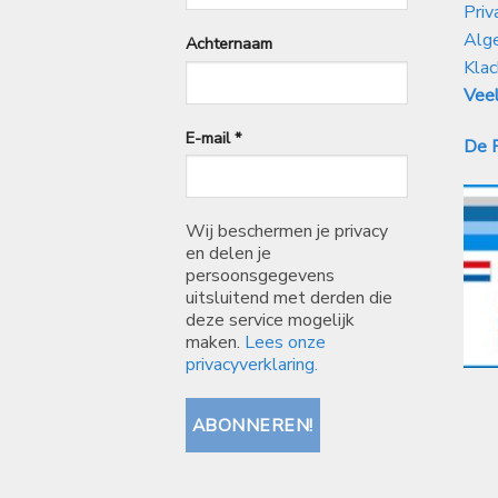
Priv
Alg
Achternaam
Klac
Veel
E-mail
*
De P
Wij beschermen je privacy
en delen je
persoonsgegevens
uitsluitend met derden die
deze service mogelijk
maken.
Lees onze
privacyverklaring.