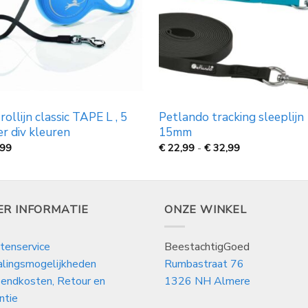
 rollijn classic TAPE L , 5
Petlando tracking sleeplijn
r div kleuren
15mm
Prijsklasse:
,99
€
22,99
-
€
32,99
€
22,99
tot
€
32,99
ER INFORMATIE
ONZE WINKEL
tenservice
BeestachtigGoed
alingsmogelijkheden
Rumbastraat 76
endkosten, Retour en
1326 NH Almere
ntie