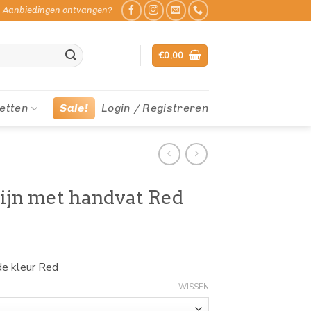
Aanbiedingen ontvangen?
€
0,00
etten
Sale!
Login / Registreren
ijn met handvat Red
de kleur Red
WISSEN