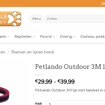
Zoeken
naar:
gels
Reptielen
Paard
Overig
Cadeau pakk
ten
/
Riemen en lijnen hond
Petlando Outdoor 3M l
Prijsklasse:
29,99
-
39,99
€
€
€
Petlando Outdoor 3M lijn met handvat in 
29,99
tot
€
maat