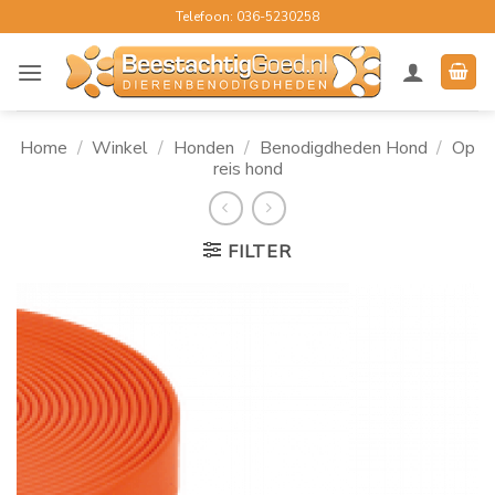
Ga
Telefoon: 036-5230258
naar
inhoud
Home
/
Winkel
/
Honden
/
Benodigdheden Hond
/
Op
reis hond
FILTER