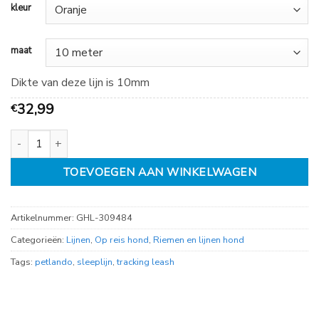
kleur
maat
Dikte van deze lijn is 10mm
32,99
€
Petlando tracking sleeplijn 15mm aantal
TOEVOEGEN AAN WINKELWAGEN
Artikelnummer:
GHL-309484
Categorieën:
Lijnen
,
Op reis hond
,
Riemen en lijnen hond
Tags:
petlando
,
sleeplijn
,
tracking leash