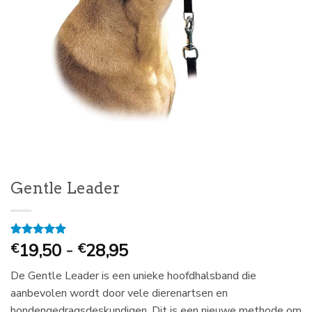
Gentle Leader
Prijsklasse:
Gewaardeerd
1
19,50
-
28,95
€
€
5
op 5
€
gebaseerd
De Gentle Leader is een unieke hoofdhalsband die
19,50
op
klantbeoordeling
aanbevolen wordt door vele dierenartsen en
tot
hondengedragsdeskundigen. Dit is een nieuwe methode om