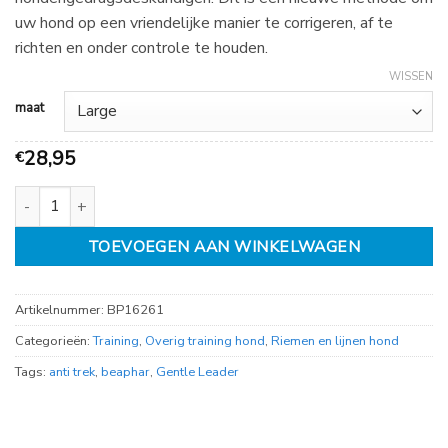
€
uw hond op een vriendelijke manier te corrigeren, af te
28,95
richten en onder controle te houden.
WISSEN
maat
28,95
€
Gentle Leader aantal
TOEVOEGEN AAN WINKELWAGEN
Artikelnummer:
BP16261
Categorieën:
Training
,
Overig training hond
,
Riemen en lijnen hond
Tags:
anti trek
,
beaphar
,
Gentle Leader