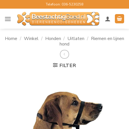
Ga
Telefoon: 036-5230258
naar
inhoud
Home
/
Winkel
/
Honden
/
Uitlaten
/
Riemen en lijnen
hond
FILTER