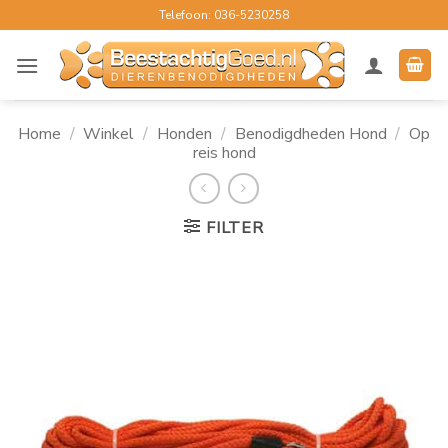
Ga
Telefoon: 036-5230258
naar
inhoud
Home
/
Winkel
/
Honden
/
Benodigdheden Hond
/
Op
reis hond
FILTER