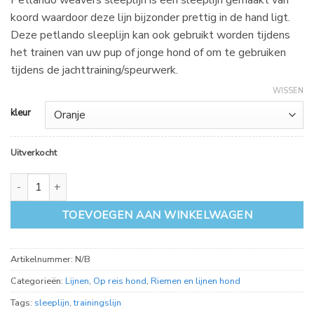
koord waardoor deze lijn bijzonder prettig in de hand ligt.
Deze petlando sleeplijn kan ook gebruikt worden tijdens
het trainen van uw pup of jonge hond of om te gebruiken
tijdens de jachttraining/speurwerk.
WISSEN
kleur
Uitverkocht
Petlando weavers sleeplijn 5 meter aantal
TOEVOEGEN AAN WINKELWAGEN
Artikelnummer:
N/B
Categorieën:
Lijnen
,
Op reis hond
,
Riemen en lijnen hond
Tags:
sleeplijn
,
trainingslijn