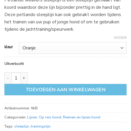
koord waardoor deze lijn bijzonder prettig in de hand ligt.
Deze petlando sleeplijn kan ook gebruikt worden tijdens
het trainen van uw pup of jonge hond of om te gebruiken
tijdens de jachttraining/speurwerk.
WISSEN
kleur
Uitverkocht
Petlando weavers sleeplijn 15 meter aantal
TOEVOEGEN AAN WINKELWAGEN
Artikelnummer:
N/B
Categorieën:
Lijnen
,
Op reis hond
,
Riemen en lijnen hond
Tags:
sleeplijn
,
trainingslijn