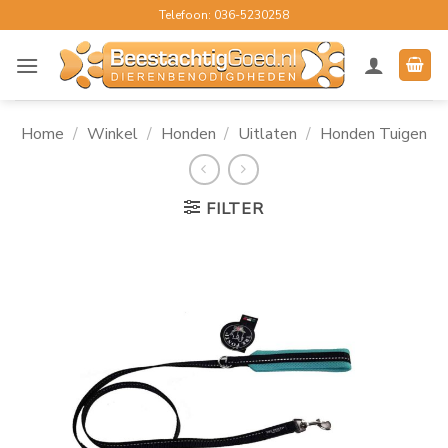
Ga
Telefoon: 036-5230258
naar
inhoud
Home
/
Winkel
/
Honden
/
Uitlaten
/
Honden Tuigen
FILTER