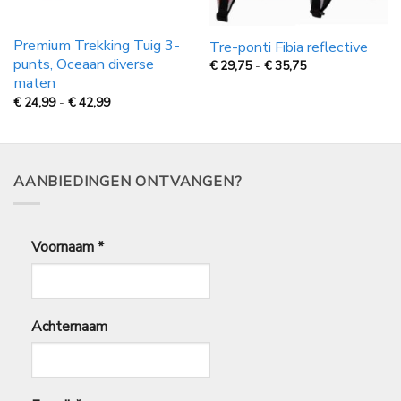
Premium Trekking Tuig 3-
Tre-ponti Fibia reflective
punts, Oceaan diverse
Prijsklasse:
€
29,75
-
€
35,75
€
maten
29,75
tot
Prijsklasse:
€
24,99
-
€
42,99
€
€
35,75
24,99
tot
€
42,99
AANBIEDINGEN ONTVANGEN?
Voornaam
*
Achternaam