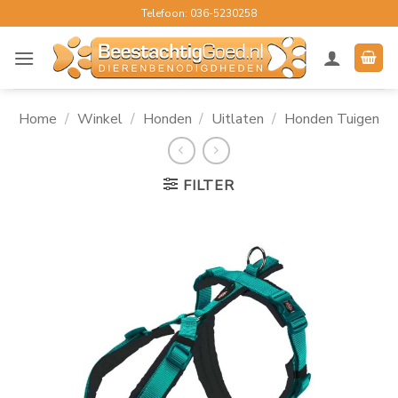
Ga
Telefoon: 036-5230258
naar
inhoud
Home
/
Winkel
/
Honden
/
Uitlaten
/
Honden Tuigen
FILTER