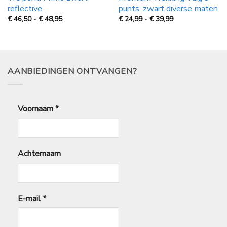
reflective
punts, zwart diverse maten
Prijsklasse:
Prijsklasse:
€
46,50
-
€
48,95
€
24,99
-
€
39,99
€
€
46,50
24,99
tot
tot
€
€
48,95
39,99
AANBIEDINGEN ONTVANGEN?
Voornaam
*
Achternaam
E-mail
*