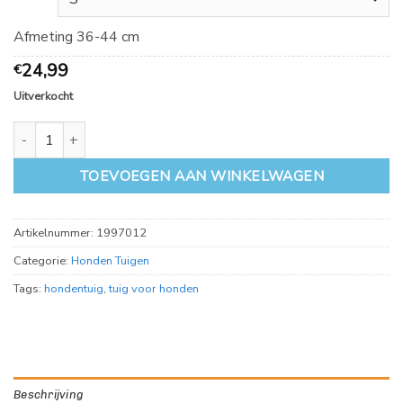
Afmeting 36-44 cm
24,99
€
Uitverkocht
Premium Trekking Tuig 3-punts, Oceaan diverse maten aantal
TOEVOEGEN AAN WINKELWAGEN
Artikelnummer:
1997012
Categorie:
Honden Tuigen
Tags:
hondentuig
,
tuig voor honden
Beschrijving