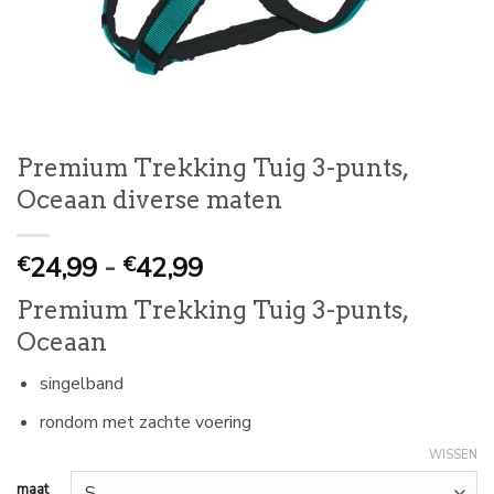
Premium Trekking Tuig 3-punts,
Oceaan diverse maten
Prijsklasse:
24,99
-
42,99
€
€
€
Premium Trekking Tuig 3-punts,
24,99
Oceaan
tot
€
singelband
42,99
rondom met zachte voering
WISSEN
maat