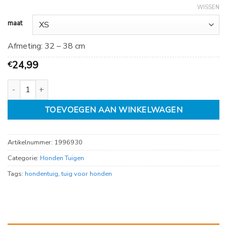
WISSEN
maat
Afmeting: 32 – 38 cm
24,99
€
Premium Trekking Tuig 3-punts, Roest diverse maten aantal
TOEVOEGEN AAN WINKELWAGEN
Artikelnummer:
1996930
Categorie:
Honden Tuigen
Tags:
hondentuig
,
tuig voor honden