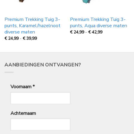
Premium Trekking Tuig 3-
Premium Trekking Tuig 3-
punts, Karamel/hazelnoot
punts, Aqua diverse maten
diverse maten
Prijsklasse:
€
24,99
-
€
42,99
€
Prijsklasse:
€
24,99
-
€
39,99
24,99
€
tot
24,99
€
tot
42,99
€
39,99
AANBIEDINGEN ONTVANGEN?
Voornaam
*
Achternaam