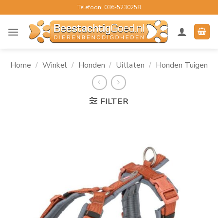
Ga
Telefoon: 036-5230258
naar
inhoud
Home
/
Winkel
/
Honden
/
Uitlaten
/
Honden Tuigen
FILTER