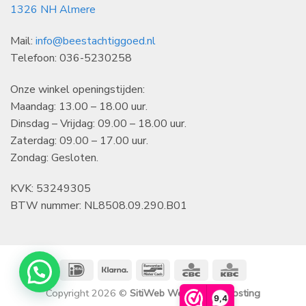
1326 NH Almere
Mail:
info@beestachtiggoed.nl
Telefoon: 036-5230258
Onze winkel openingstijden:
Maandag: 13.00 – 18.00 uur.
Dinsdag – Vrijdag: 09.00 – 18.00 uur.
Zaterdag: 09.00 – 17.00 uur.
Zondag: Gesloten.
KVK: 53249305
BTW nummer: NL8508.09.290.B01
IDeal
Klarna
Bancontact
CBC
KBC
Copyright 2026 ©
SitiWeb Websites en Hosting
9,4