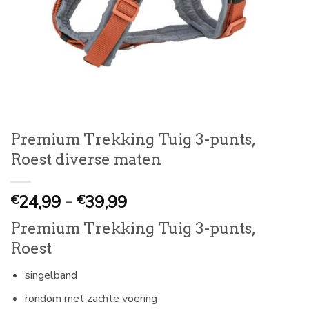
Premium Trekking Tuig 3-punts,
Roest diverse maten
Prijsklasse:
24,99
-
39,99
€
€
€
Premium Trekking Tuig 3-punts,
24,99
Roest
tot
€
singelband
39,99
rondom met zachte voering