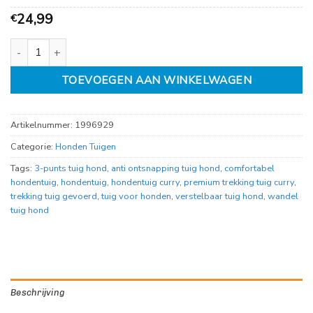
24,99
€
Premium Trekking Tuig 3-punts, Curry diverse maten aantal
TOEVOEGEN AAN WINKELWAGEN
Artikelnummer:
1996929
Categorie:
Honden Tuigen
Tags:
3-punts tuig hond
,
anti ontsnapping tuig hond
,
comfortabel
hondentuig
,
hondentuig
,
hondentuig curry
,
premium trekking tuig curry
,
trekking tuig gevoerd
,
tuig voor honden
,
verstelbaar tuig hond
,
wandel
tuig hond
Beschrijving