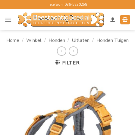
Ga
Telefoon: 036-5230258
naar
inhoud
Home
/
Winkel
/
Honden
/
Uitlaten
/
Honden Tuigen
FILTER