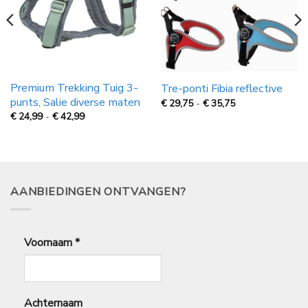
Premium Trekking Tuig 3-
Tre-ponti Fibia reflective
punts, Salie diverse maten
Prijsklasse:
€
29,75
-
€
35,75
€
Prijsklasse:
€
24,99
-
€
42,99
29,75
€
tot
24,99
€
tot
35,75
€
42,99
AANBIEDINGEN ONTVANGEN?
Voornaam
*
Achternaam