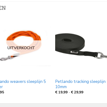
EN
UITVERKOCHT
ando weavers sleeplijn 5
Petlando tracking sleeplijn
er
10mm
Prijsklasse:
,95
€
19,99
-
€
29,99
€
19,99
tot
€