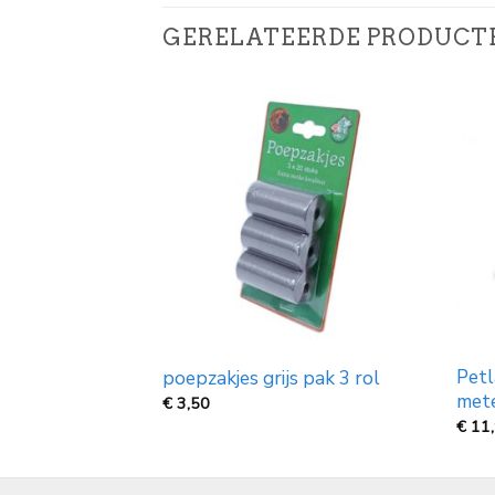
GERELATEERDE PRODUCT
kfles met
Petl
poepzakjes grijs pak 3 rol
luminium, 600 ml
met
€
3,50
€
11