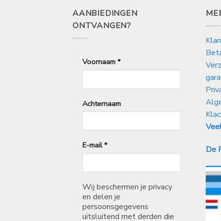
AANBIEDINGEN
ME
ONTVANGEN?
Klan
Bet
Voornaam
*
Verz
gara
Priv
Alg
Achternaam
Klac
Veel
E-mail
*
De P
Wij beschermen je privacy
en delen je
persoonsgegevens
uitsluitend met derden die