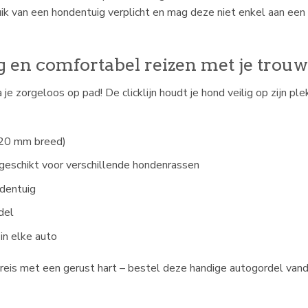
ruik van een hondentuig verplicht en mag deze niet enkel aan e
g en comfortabel reizen met je trouw
 zorgeloos op pad! De clicklijn houdt je hond veilig op zijn plek
(20 mm breed)
geschikt voor verschillende hondenrassen
ndentuig
del
 in elke auto
n reis met een gerust hart – bestel deze handige autogordel van