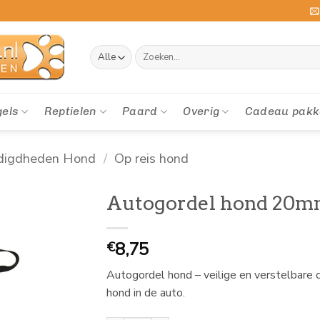
Zoeken
naar:
gels
Reptielen
Paard
Overig
Cadeau pakk
digdheden Hond
/
Op reis hond
Autogordel hond 20m
8,75
€
Autogordel hond – veilige en verstelbare cl
hond in de auto.