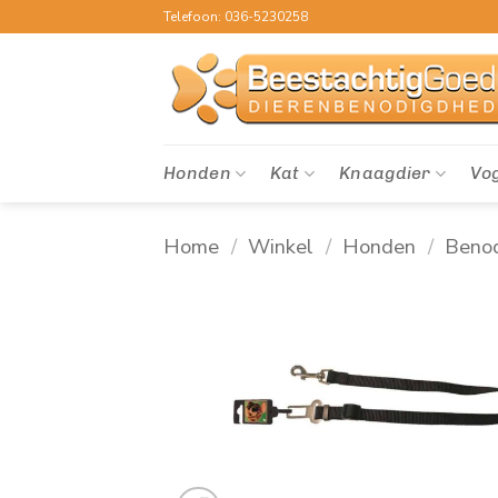
Ga
Telefoon: 036-5230258
naar
inhoud
Honden
Kat
Knaagdier
Vo
Home
/
Winkel
/
Honden
/
Beno