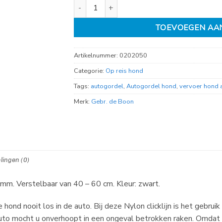
Autogordel hond 20mm /40-60cm aantal
TOEVOEGEN AA
Artikelnummer:
0202050
Categorie:
Op reis hond
Tags:
autogordel
,
Autogordel hond
,
vervoer hond 
Merk:
Gebr. de Boon
lingen (0)
0 mm. Verstelbaar van 40 – 60 cm. Kleur: zwart.
hond nooit los in de auto. Bij deze Nylon clicklijn is het gebrui
 auto mocht u onverhoopt in een ongeval betrokken raken. Omdat