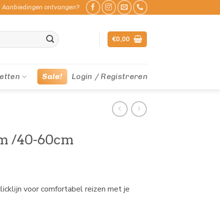
Aanbiedingen ontvangen?
€
0,00
etten
Sale!
Login / Registreren
m /40-60cm
icklijn voor comfortabel reizen met je