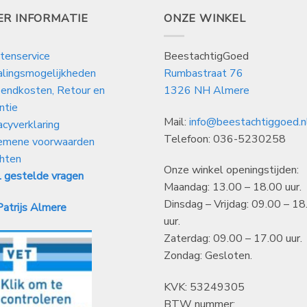
29,99
ER INFORMATIE
ONZE WINKEL
tenservice
BeestachtigGoed
alingsmogelijkheden
Rumbastraat 76
endkosten, Retour en
1326 NH Almere
ntie
Mail:
info@beestachtiggoed.n
acyverklaring
Telefoon: 036-5230258
emene voorwaarden
hten
Onze winkel openingstijden:
 gestelde vragen
Maandag: 13.00 – 18.00 uur.
Dinsdag – Vrijdag: 09.00 – 18
atrijs Almere
uur.
Zaterdag: 09.00 – 17.00 uur.
Zondag: Gesloten.
KVK: 53249305
BTW nummer: