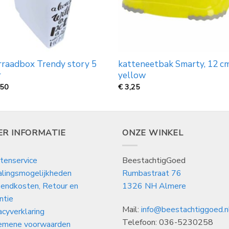
raadbox Trendy story 5
katteneetbak Smarty, 12 c
r
yellow
,50
€
3,25
ER INFORMATIE
ONZE WINKEL
tenservice
BeestachtigGoed
alingsmogelijkheden
Rumbastraat 76
endkosten, Retour en
1326 NH Almere
ntie
Mail:
info@beestachtiggoed.n
acyverklaring
Telefoon: 036-5230258
emene voorwaarden