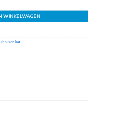
l
N WINKELWAGEN
nkbakken kat