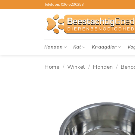
Ga
Telefoon: 036-5230258
naar
inhoud
Honden
Kat
Knaagdier
Vo
Home
/
Winkel
/
Honden
/
Beno