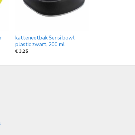
m
katteneetbak Sensi bowl
plastic zwart, 200 ml
€
3,25
l