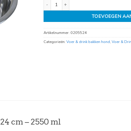
eetbak RVS anti slip, Ø 24 cm - 2550 ml aanta
TOEVOEGEN AA
Artikelnummer:
0205524
Categorieën:
Voer & drink bakken hond
,
Voer & Dri
 24 cm – 2550 ml