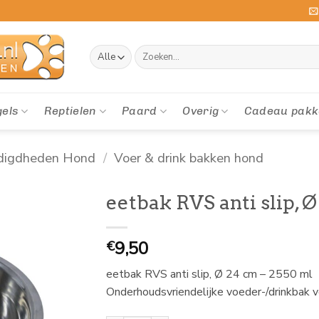
Zoeken
naar:
gels
Reptielen
Paard
Overig
Cadeau pakk
digdheden Hond
/
Voer & drink bakken hond
eetbak RVS anti slip, 
9,50
€
eetbak RVS anti slip, Ø 24 cm – 2550 ml
Onderhoudsvriendelijke voeder-/drinkbak v