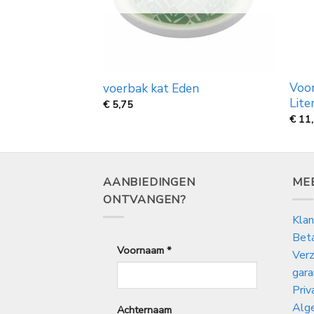
otel Smarty
Voor
voerbak kat Eden
Lite
€
5,75
€
11
AANBIEDINGEN
ME
ONTVANGEN?
Klan
Bet
Voornaam
*
Verz
gara
Priv
Alg
Achternaam