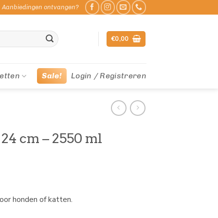
Aanbiedingen ontvangen?
€
0,00
etten
Sale!
Login / Registreren
Ø 24 cm – 2550 ml
oor honden of katten.