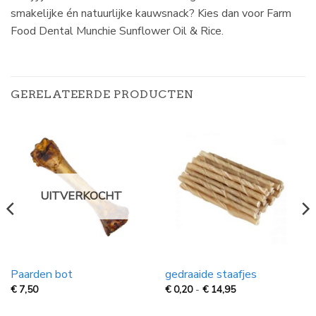
smakelijke én natuurlijke kauwsnack? Kies dan voor Farm
Food Dental Munchie Sunflower Oil & Rice.
GERELATEERDE PRODUCTEN
UITVERKOCHT
Paarden bot
gedraaide staafjes
Prijsklasse:
€
7,50
€
0,20
-
€
14,95
€
0,20