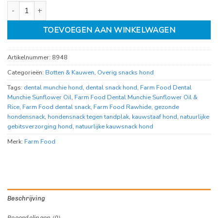
Farm Food Dental Munchie Sunflower Oil & Rice aantal
TOEVOEGEN AAN WINKELWAGEN
Artikelnummer:
8948
Categorieën:
Botten & Kauwen
,
Overig snacks hond
Tags:
dental munchie hond
,
dental snack hond
,
Farm Food Dental
Munchie Sunflower Oil
,
Farm Food Dental Munchie Sunflower Oil &
Rice
,
Farm Food dental snack
,
Farm Food Rawhide
,
gezonde
hondensnack
,
hondensnack tegen tandplak
,
kauwstaaf hond
,
natuurlijke
gebitsverzorging hond
,
natuurlijke kauwsnack hond
Merk:
Farm Food
Beschrijving
Beoordelingen (0)