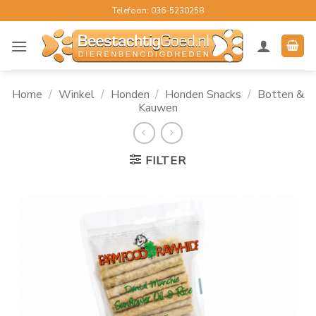
Ga
Telefoon: 036-5230258
naar
inhoud
Home
/
Winkel
/
Honden
/
Honden Snacks
/
Botten &
Kauwen
FILTER