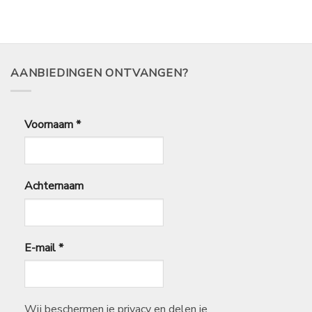
tot
€
14,95
AANBIEDINGEN ONTVANGEN?
Voornaam
*
Achternaam
E-mail
*
Wij beschermen je privacy en delen je