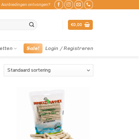
Aanbiedingen ontvangen?
€
0,00
etten
Sale!
Login / Registreren