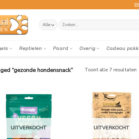
Zoeken
naar:
gels
Reptielen
Paard
Overig
Cadeau pakk
ged “gezonde hondensnack”
Toont alle 7 resultaten
UITVERKOCHT
UITVERKOCHT