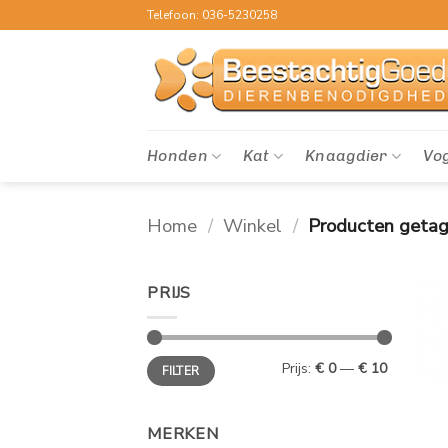
Ga
Telefoon: 036-5230258
naar
inhoud
Honden
Kat
Knaagdier
Vo
Home
/
Winkel
/
Producten getag
PRIJS
Min.
Max.
Prijs:
€ 0
—
€ 10
FILTER
prijs
prijs
MERKEN