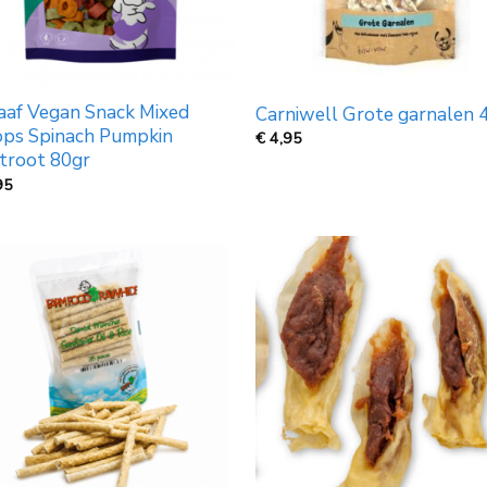
aaf Vegan Snack Mixed
Carniwell Grote garnalen 
ps Spinach Pumpkin
€
4,95
troot 80gr
95