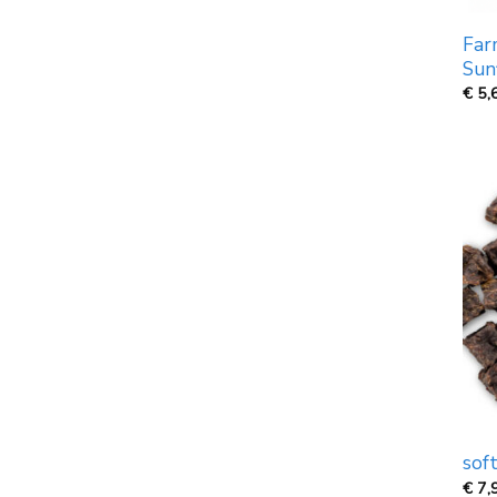
Far
Sun
€
5,
sof
€
7,