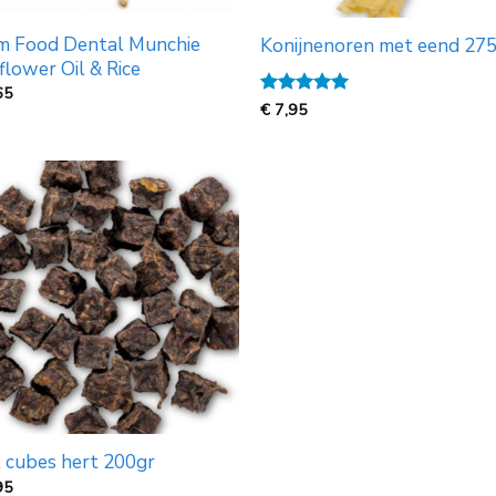
m Food Dental Munchie
Konijnenoren met eend 27
flower Oil & Rice
65
Gewaardeerd
€
7,95
5
uit 5
t cubes hert 200gr
95