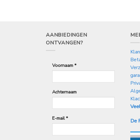
AANBIEDINGEN
ME
ONTVANGEN?
Klan
Bet
Voornaam
*
Verz
gara
Priv
Alg
Achternaam
Klac
Veel
E-mail
*
De P