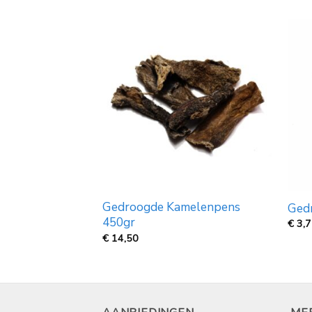
Gedroogde Kamelenpens
d groot (35cm)
Gedr
450gr
jsklasse:
€
3,
€
14,50
99
50