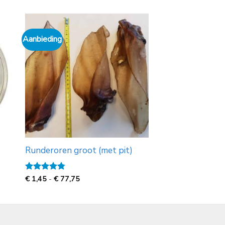
Aanbieding
Runderoren groot (met pit)
Prijsklasse:
Gewaardeerd
€
1,45
-
€
77,75
€
4.8
uit 5
1,45
tot
€
77,75