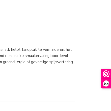
 snack helpt tandplak te verminderen, het
 hond een unieke smaakervaring boordevol
 graanallergie of gevoelige spijsvertering.
9,4