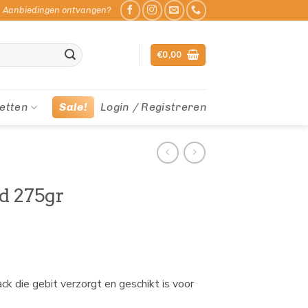
Aanbiedingen ontvangen?
€
0,00
etten
Sale!
Login / Registreren
d 275gr
k die gebit verzorgt en geschikt is voor