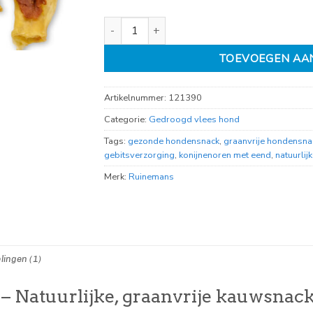
Konijnenoren met eend 275gr aantal
TOEVOEGEN AA
Artikelnummer:
121390
Categorie:
Gedroogd vlees hond
Tags:
gezonde hondensnack
,
graanvrije hondensna
gebitsverzorging
,
konijnenoren met eend
,
natuurli
Merk:
Ruinemans
lingen (1)
– Natuurlijke, graanvrije kauwsnac