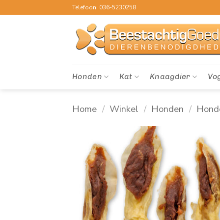
Ga
Telefoon: 036-5230258
naar
inhoud
Honden
Kat
Knaagdier
Vo
Home
/
Winkel
/
Honden
/
Hond