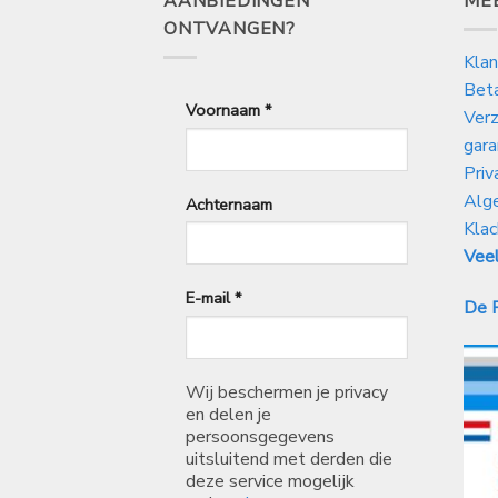
AANBIEDINGEN
ME
ONTVANGEN?
Klan
Bet
Voornaam
*
Verz
gara
Priv
Alg
Achternaam
Klac
Veel
E-mail
*
De P
Wij beschermen je privacy
en delen je
persoonsgegevens
uitsluitend met derden die
deze service mogelijk