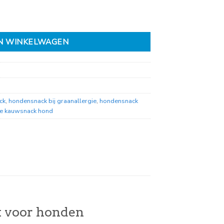
N WINKELWAGEN
ck
,
hondensnack bij graanallergie
,
hondensnack
jke kauwsnack hond
k voor honden