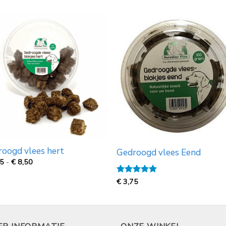
oogd vlees hert
Gedroogd vlees Eend
Prijsklasse:
75
-
€
8,50
€
3,75
Gewaardeerd
€
3,75
tot
5
uit 5
€
8,50