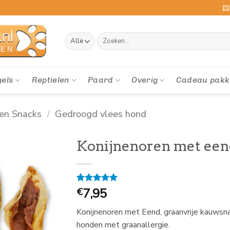
Zoeken
naar:
gels
Reptielen
Paard
Overig
Cadeau pakk
en Snacks
/
Gedroogd vlees hond
Konijnenoren met een
Gewaardeerd
1
7,95
€
5
op 5
gebaseerd
Konijnenoren met Eend, graanvrije kauwsnac
op
klantbeoordeling
honden met graanallergie.