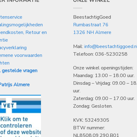
ER INFORMATIE
ONZE WINKEL
tenservice
BeestachtigGoed
alingsmogelijkheden
Rumbastraat 76
endkosten, Retour en
1326 NH Almere
ntie
Mail:
info@beestachtiggoed.n
acyverklaring
Telefoon: 036-5230258
emene voorwaarden
hten
Onze winkel openingstijden:
 gestelde vragen
Maandag: 13.00 – 18.00 uur.
Dinsdag – Vrijdag: 09.00 – 18
atrijs Almere
uur.
Zaterdag: 09.00 – 17.00 uur.
Zondag: Gesloten.
KVK: 53249305
BTW nummer:
NL8508.09.290.B01