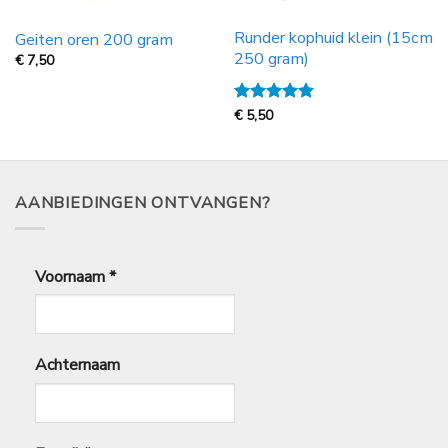
Runder kophuid klein (15cm
Geiten oren 200 gram
250 gram)
€
7,50
Gewaardeerd
€
5,50
5
uit 5
AANBIEDINGEN ONTVANGEN?
Voornaam
*
Achternaam