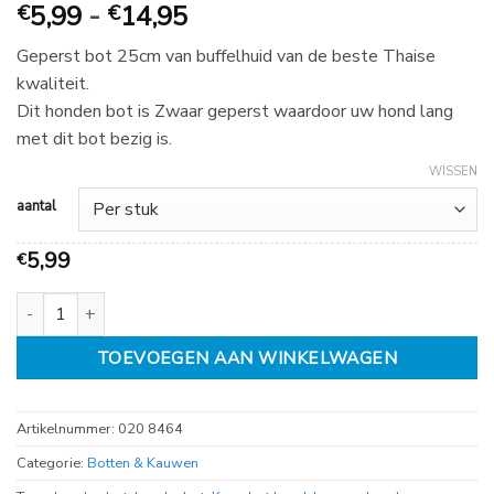
Prijsklasse:
5,99
-
14,95
€
€
€
Geperst bot 25cm van buffelhuid van de beste Thaise
5,99
kwaliteit.
tot
Dit honden bot is Zwaar geperst waardoor uw hond lang
€
met dit bot bezig is.
14,95
WISSEN
aantal
5,99
€
Geperst bot 25cm aantal
TOEVOEGEN AAN WINKELWAGEN
Artikelnummer:
020 8464
Categorie:
Botten & Kauwen