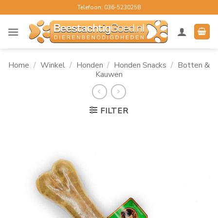
Ga
Telefoon: 036-5230258
naar
inhoud
Home
/
Winkel
/
Honden
/
Honden Snacks
/
Botten &
Kauwen
FILTER