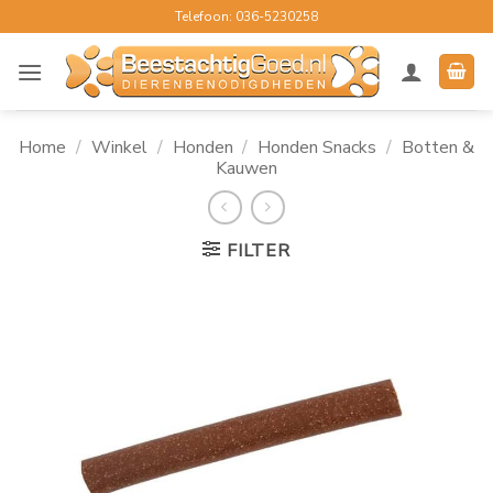
Ga
Telefoon: 036-5230258
naar
inhoud
Home
/
Winkel
/
Honden
/
Honden Snacks
/
Botten &
Kauwen
FILTER