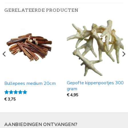
GERELATEERDE PRODUCTEN
Gepofte kippenpootjes 300
Bullepees medium 20cm
gram
€
4,95
Gewaardeerd
€
3,75
5
uit 5
AANBIEDINGEN ONTVANGEN?