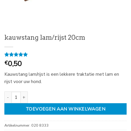
kauwstang lam/rijst 20cm
Gewaardeerd
1
0,50
€
5
op 5
gebaseerd
Kauwstang lam/rijst is een lekkere traktatie met lam en
op
klantbeoordeling
rijst voor uw hond.
kauwstang lam/rijst 20cm aantal
TOEVOEGEN AAN WINKELWAGEN
Artikelnummer:
020 8333