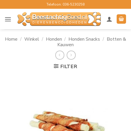
Ga
Telefoon: 036-5230258
naar
inhoud
Home
/
Winkel
/
Honden
/
Honden Snacks
/
Botten &
Kauwen
FILTER