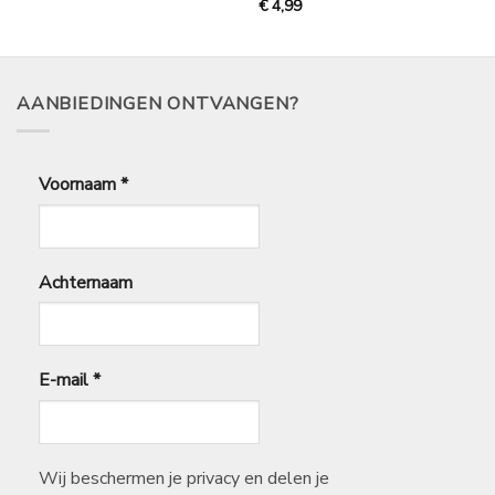
€
4,99
0,20
tot
€
14,95
AANBIEDINGEN ONTVANGEN?
Voornaam
*
Achternaam
E-mail
*
Wij beschermen je privacy en delen je