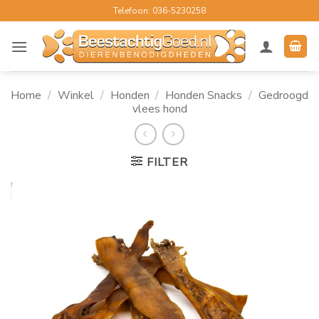
Ga
Telefoon: 036-5230258
naar
inhoud
Home
/
Winkel
/
Honden
/
Honden Snacks
/
Gedroogd
vlees hond
FILTER