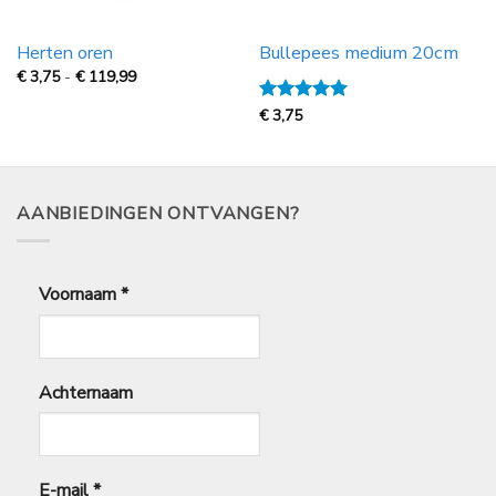
Herten oren
Bullepees medium 20cm
Prijsklasse:
€
3,75
-
€
119,99
€
3,75
Gewaardeerd
€
3,75
tot
€
5
uit 5
119,99
AANBIEDINGEN ONTVANGEN?
Voornaam
*
Achternaam
E-mail
*