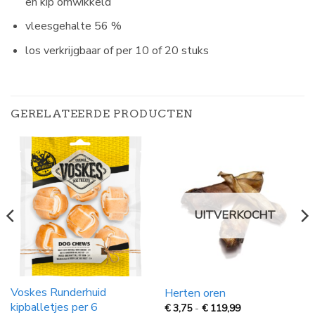
en kip omwikkeld
vleesgehalte 56 %
los verkrijgbaar of per 10 of 20 stuks
GERELATEERDE PRODUCTEN
UITVERKOCHT
Voskes Runderhuid
Herten oren
kipballetjes per 6
Prijsklasse:
€
3,75
-
€
119,99