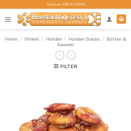
Ga
Telefoon: 036-5230258
naar
inhoud
Home
/
Winkel
/
Honden
/
Honden Snacks
/
Botten &
Kauwen
FILTER