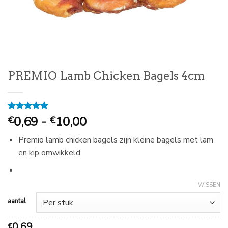
PREMIO Lamb Chicken Bagels 4cm
Prijsklasse:
Gewaardeerd
1
0,69
-
10,00
€
€
5
op 5
€
gebaseerd
Premio lamb chicken bagels zijn kleine bagels met lam
0,69
op
klantbeoordeling
en kip omwikkeld
tot
€
10,00
WISSEN
aantal
0,69
€