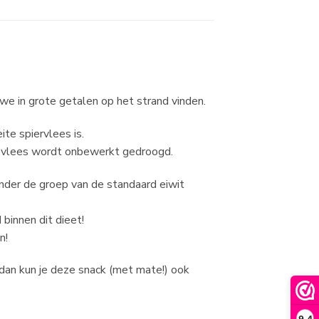
e in grote getalen op het strand vinden.
te spiervlees is.
dit vlees wordt onbewerkt gedroogd.
onder de groep van de standaard eiwit
binnen dit dieet!
n!
dan kun je deze snack (met mate!) ook
9,4