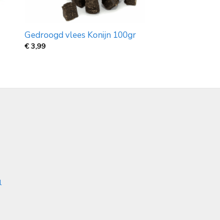
Gedroogd vlees Konijn 100gr
€
3,99
l