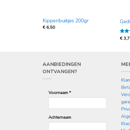
450 gram
Kippenbuikjes 200gr
Ged
€
6,50
Gewa
€
3,
5
uit
AANBIEDINGEN
ME
ONTVANGEN?
Klan
Bet
Voornaam
*
Verz
gara
Priv
Alg
Achternaam
Klac