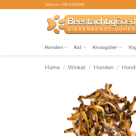
Ga
Telefoon: 036-5230258
naar
inhoud
Honden
Kat
Knaagdier
Vo
Home
/
Winkel
/
Honden
/
Hond