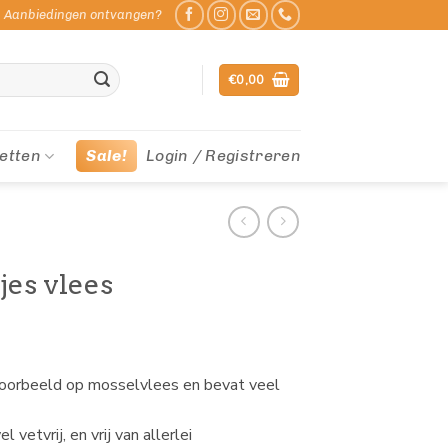
Aanbiedingen ontvangen?
€
0,00
etten
Sale!
Login / Registreren
es vlees
jvoorbeeld op mosselvlees en bevat veel
vetvrij, en vrij van allerlei