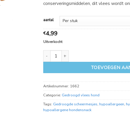
conserveringsmiddelen, dit vlees wordt o
8,99
aantal
4,99
€
Uitverkocht
Gedroogde scheermesjes vlees aantal
TOEVOEGEN AA
Artikelnummer:
1662
Categorie:
Gedroogd vlees hond
Tags:
Gedroogde scheermesjes
,
hypoallergeen
,
hy
hypoallergene hondensnack