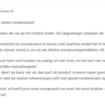
lingen (0)
 unieke hondensnack!
en die we op het strand vinden. De langwerpige schelpen die w
oorbeeld op mosselvlees en bevat veel eiwitten omdat het in fei
vrijwel vetvrij is, en vrij van allerlei conserveringsmiddelen, 
at heel veel honden vrij weinig tot niet eten, en het niet valt 
rtstikke hypoallergeen!
dieet op basis van vis, dan past dit product sowieso super goed 
van wild ed, kunnen scheermesjes echt een goede hondensnack zij
icht, of heeft jouw hond overgewicht en moet de hond afvallen, 
vat.