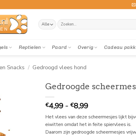
Zoeken
naar:
gels
Reptielen
Paard
Overig
Cadeau pakk
en Snacks
/
Gedroogd vlees hond
Gedroogde scheermesj
Prijsklasse:
4,99
-
8,99
€
€
€
Het vlees van deze scheermesjes lijkt bi
4,99
eiwitten omdat het in feite spiervlees is.
tot
Daarom zijn gedroogde scheermesjes vrijwel 
€