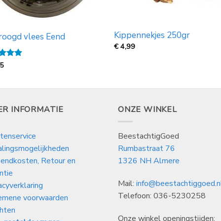
Kippennekjes 250gr
roogd vlees Eend
€
4,99
ardeerd
75
 5
ER INFORMATIE
ONZE WINKEL
tenservice
BeestachtigGoed
alingsmogelijkheden
Rumbastraat 76
endkosten, Retour en
1326 NH Almere
ntie
Mail:
info@beestachtiggoed.n
acyverklaring
Telefoon: 036-5230258
emene voorwaarden
hten
Onze winkel openingstijden: