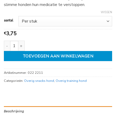
tot
slimme honden hun medicatie te verstoppen.
€
6,99
WISSEN
aantal
3,75
€
Proline Boxby paté salmon tube, 75 gram aantal
TOEVOEGEN AAN WINKELWAGEN
Artikelnummer:
022 2211
Categorieën:
Overig snacks hond
,
Overig training hond
Beschrijving