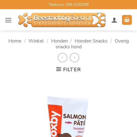
Ga
Telefoon: 036-5230258
naar
inhoud
Home
/
Winkel
/
Honden
/
Honden Snacks
/
Overig
snacks hond
FILTER