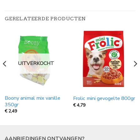
GERELATEERDE PRODUCTEN
UITVERKOCHT
Boony animal mix vanille
Frolic mini gevogelte 800gr
350gr
€
4,79
€
2,49
AANBIEDINGEN ONTVANGEN?