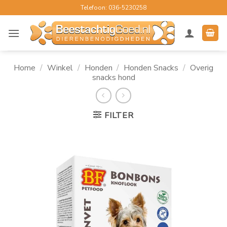
Ga
Telefoon: 036-5230258
naar
inhoud
Home
/
Winkel
/
Honden
/
Honden Snacks
/
Overig
snacks hond
FILTER