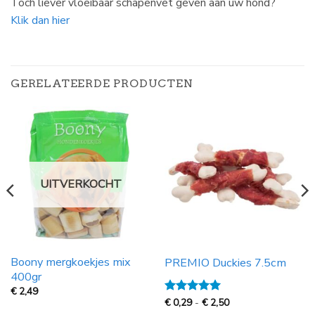
Toch liever vloeibaar schapenvet geven aan uw hond?
Klik dan hier
GERELATEERDE PRODUCTEN
UITVERKOCHT
Boony mergkoekjes mix
PREMIO Duckies 7.5cm
400gr
€
2,49
Prijsklasse:
Gewaardeerd
€
0,29
-
€
2,50
€
5
uit 5