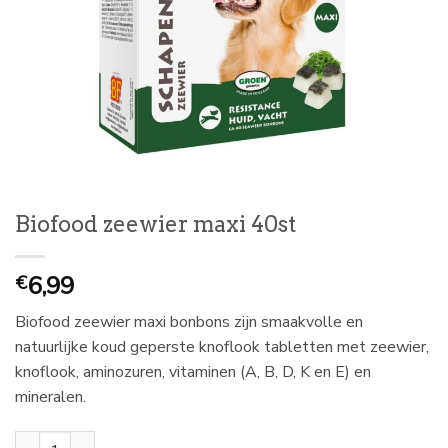
Biofood zeewier maxi 40st
6,99
€
Biofood zeewier maxi bonbons zijn smaakvolle en
natuurlijke koud geperste knoflook tabletten met zeewier,
knoflook, aminozuren, vitaminen (A, B, D, K en E) en
mineralen.
Biofood zeewier maxi 40st aantal