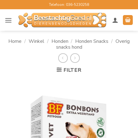
Ga
Telefoon: 036-5230258
naar
inhoud
Home
/
Winkel
/
Honden
/
Honden Snacks
/
Overig
snacks hond
FILTER