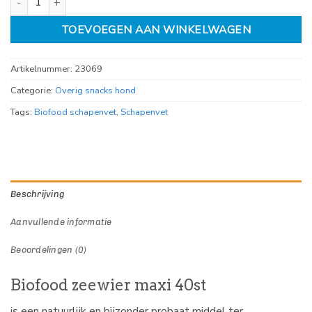
TOEVOEGEN AAN WINKELWAGEN
Artikelnummer:
23069
Categorie:
Overig snacks hond
Tags:
Biofood schapenvet
,
Schapenvet
Beschrijving
Aanvullende informatie
Beoordelingen (0)
Biofood zeewier maxi 40st
is een natuurlijk en bijzonder probaat middel ter