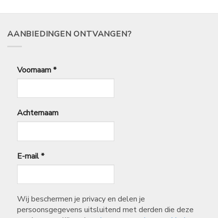
0,29
40,00
tot
€
2,50
AANBIEDINGEN ONTVANGEN?
Voornaam
*
Achternaam
E-mail
*
Wij beschermen je privacy en delen je
persoonsgegevens uitsluitend met derden die deze