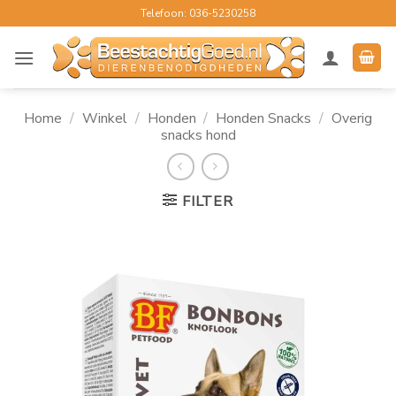
Ga
Telefoon: 036-5230258
naar
inhoud
Home
/
Winkel
/
Honden
/
Honden Snacks
/
Overig
snacks hond
FILTER