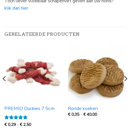
Toch liever vloeibaar schapenvet geven aan uw hond?
klik dan hier
GERELATEERDE PRODUCTEN
PREMIO Duckies 7.5cm
Ronde koeken
Prijsklasse:
€
0,35
-
€
40,00
€
0,35
Prijsklasse:
Gewaardeerd
€
0,29
-
€
2,50
tot
€
5
uit 5
€