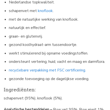
Nederlandse topkwaliteit.
schapenvet met
knoflook
.
met de natuurlijke werking van knoflook.
natuurlijk en effectief.
graan- en glutenvrij.
gezond koolhydraat-arm tussendoortje.
werkt stimulerend bij opname voedingstoffen.
ondersteunt vertering, huid, vacht en maag en darmflora.
recyclebare verpakking met FSC certificering.
gezonde toevoeging op de dagelijkse voeding.
Ingrediënten:
schapenvet (95%), knoflook (5%).
Analytische bestanddelen –
Ruw vet 95%, Ruw eiwit 1%,