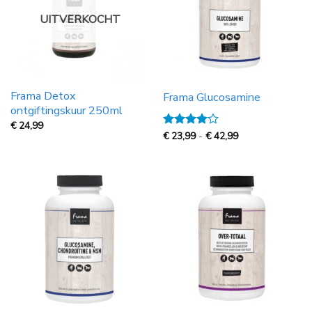
UITVERKOCHT
Frama Detox
Frama Glucosamine
ontgiftingskuur 250ml
€
24,99
Prijsklasse:
Gewaardeerd
€
23,99
-
€
42,99
€
4
uit 5
23,99
tot
€
42,99