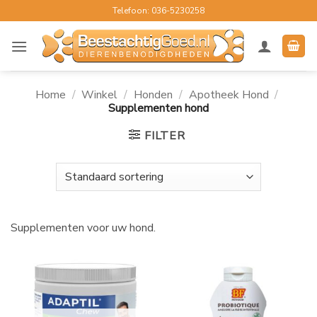
Ga
Telefoon: 036-5230258
naar
inhoud
Home
/
Winkel
/
Honden
/
Apotheek Hond
/
Supplementen hond
FILTER
Supplementen voor uw hond.