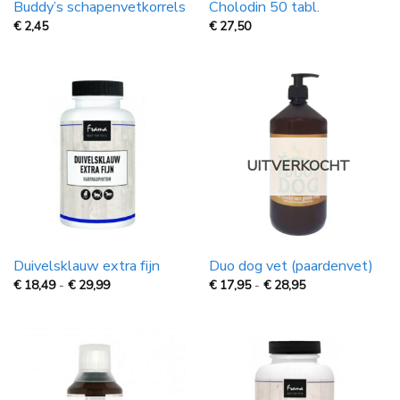
Buddy’s schapenvetkorrels
Cholodin 50 tabl.
€
2,45
€
27,50
UITVERKOCHT
Duivelsklauw extra fijn
Duo dog vet (paardenvet)
Prijsklasse:
Prijsklasse:
€
18,49
-
€
29,99
€
17,95
-
€
28,95
€
€
18,49
17,95
tot
tot
€
€
29,99
28,95