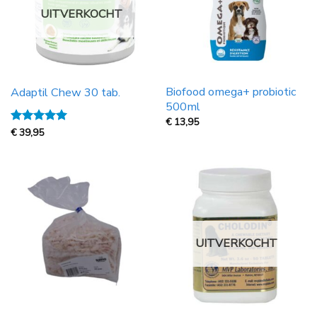
UITVERKOCHT
Biofood omega+ probiotic
Adaptil Chew 30 tab.
500ml
€
13,95
Gewaardeerd
€
39,95
5
uit 5
UITVERKOCHT