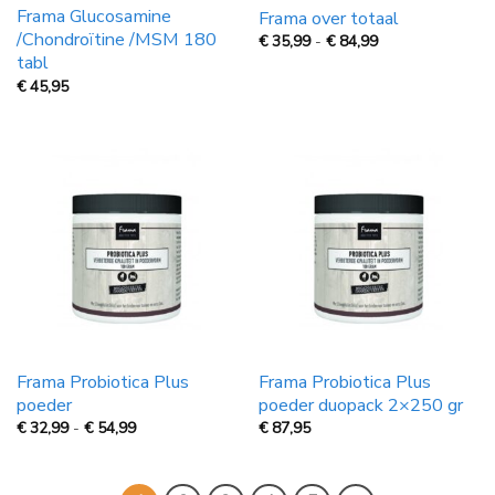
Frama Glucosamine
Frama over totaal
/Chondroïtine /MSM 180
Prijsklasse:
€
35,99
-
€
84,99
€
tabl
35,99
tot
€
45,95
€
84,99
Frama Probiotica Plus
Frama Probiotica Plus
poeder
poeder duopack 2×250 gr
Prijsklasse:
€
32,99
-
€
54,99
€
87,95
€
32,99
tot
€