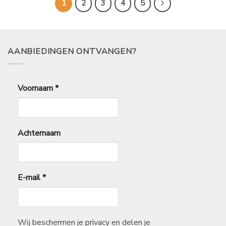
54,99
1
2
3
4
5
AANBIEDINGEN ONTVANGEN?
Voornaam
*
Achternaam
E-mail
*
Wij beschermen je privacy en delen je