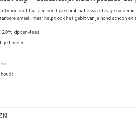
tbrood met Kip, een heerlijke combinatie van stevige runderhu
anbare smaak, maar helpt ook het gebit van je hond schoon en 
t 20% kippenvlees
elige honden
zen
g houdt
EN