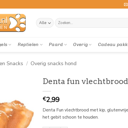
Zoeken
naar:
gels
Reptielen
Paard
Overig
Cadeau pakk
en Snacks
/
Overig snacks hond
Denta fun vlechtbrood
2,99
€
Denta Fun vlechtbrood met kip, glutenvrij
het gebit schoon te houden.