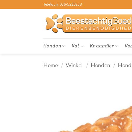
Ga
Telefoon: 036-5230258
naar
inhoud
Honden
Kat
Knaagdier
Vo
Home
/
Winkel
/
Honden
/
Hond