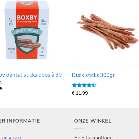
y dental sticks doos à 30
Duck sticks 300gr
s
75
Gewaardeerd
€
11,99
4.5
uit 5
ER INFORMATIE
ONZE WINKEL
tenservice
BeestachtigGoed