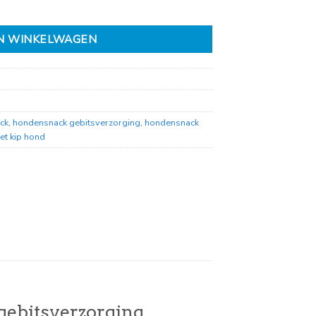
N WINKELWAGEN
ck
,
hondensnack gebitsverzorging
,
hondensnack
et kip hond
gebitsverzorging