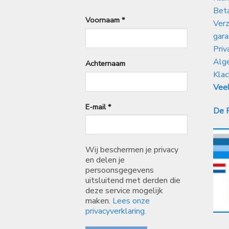
Bet
Voornaam
*
Verz
gara
Priv
Alg
Achternaam
Klac
Veel
E-mail
*
De P
Wij beschermen je privacy
en delen je
persoonsgegevens
uitsluitend met derden die
deze service mogelijk
maken.
Lees onze
privacyverklaring.