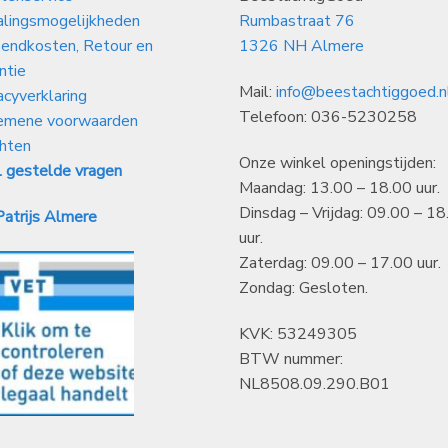
alingsmogelijkheden
Rumbastraat 76
endkosten, Retour en
1326 NH Almere
ntie
Mail:
info@beestachtiggoed.n
acyverklaring
Telefoon: 036-5230258
emene voorwaarden
hten
Onze winkel openingstijden:
 gestelde vragen
Maandag: 13.00 – 18.00 uur.
Dinsdag – Vrijdag: 09.00 – 18
atrijs Almere
uur.
Zaterdag: 09.00 – 17.00 uur.
Zondag: Gesloten.
KVK: 53249305
BTW nummer:
NL8508.09.290.B01