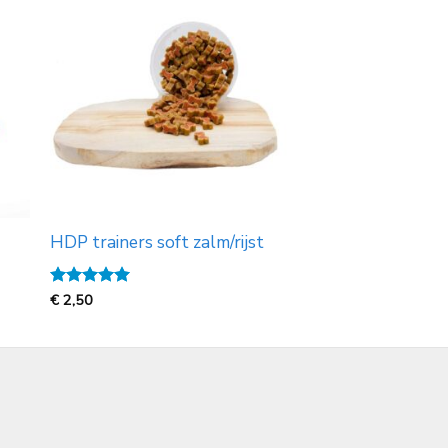
HDP trainers soft zalm/rijst
Gewaardeerd
€
2,50
5
uit 5