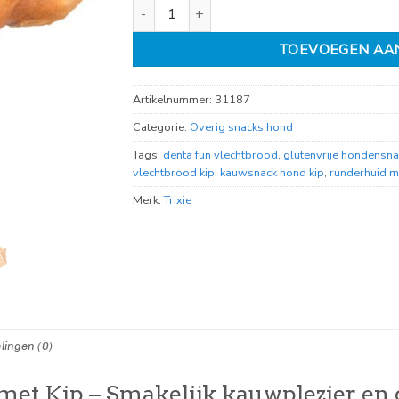
Denta fun vlechtbrood met kip 15cm aantal
TOEVOEGEN AA
Artikelnummer:
31187
Categorie:
Overig snacks hond
Tags:
denta fun vlechtbrood
,
glutenvrije hondensna
vlechtbrood kip
,
kauwsnack hond kip
,
runderhuid m
Merk:
Trixie
lingen (0)
et Kip – Smakelijk kauwplezier en 