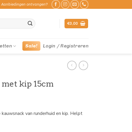
Aanbiedingen ontvangen?
€
0,00
etten
Sale!
Login / Registreren
 met kip 15cm
e kauwsnack van runderhuid en kip. Helpt