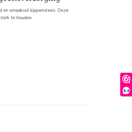
id en smaakvol kippenvlees. Deze
sterk te houden.
9,4