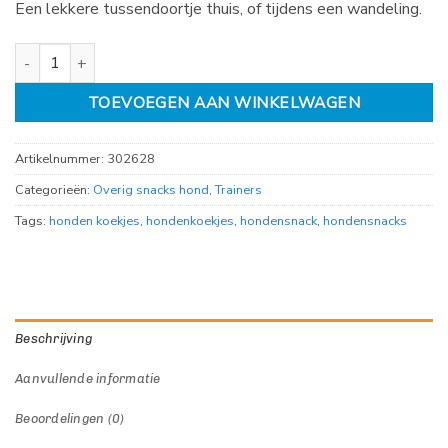
Een lekkere tussendoortje thuis, of tijdens een wandeling.
HDP Party soft mix MINI, emmer a 1,5kg aantal
TOEVOEGEN AAN WINKELWAGEN
Artikelnummer:
302628
Categorieën:
Overig snacks hond
,
Trainers
Tags:
honden koekjes
,
hondenkoekjes
,
hondensnack
,
hondensnacks
Beschrijving
Aanvullende informatie
Beoordelingen (0)