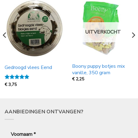
UITVERKOCHT
Boony puppy botjes mix
Gedroogd vlees Eend
vanille, 350 gram
€
2,25
Gewaardeerd
€
3,75
5
uit 5
AANBIEDINGEN ONTVANGEN?
Voornaam
*