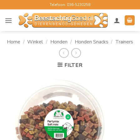
Ga
Telefoon: 036-5230258
naar
inhoud
Home
/
Winkel
/
Honden
/
Honden Snacks
/
Trainers
FILTER