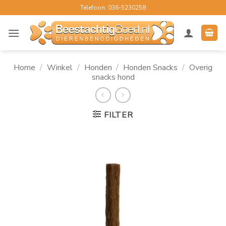
Ga
Telefoon: 036-5230258
naar
inhoud
Home
/
Winkel
/
Honden
/
Honden Snacks
/
Overig
snacks hond
FILTER