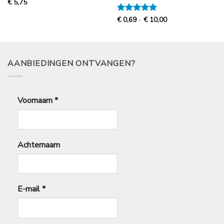
€
5,75
Prijsklasse:
Gewaardeerd
€
0,69
-
€
10,00
€
5
uit 5
0,69
tot
€
10,00
AANBIEDINGEN ONTVANGEN?
Voornaam
*
Achternaam
E-mail
*