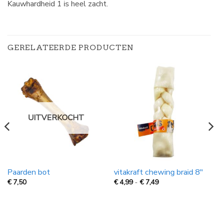
Kauwhardheid 1 is heel zacht.
GERELATEERDE PRODUCTEN
UITVERKOCHT
Paarden bot
vitakraft chewing braid 8″
Prijsklasse:
€
7,50
€
4,99
-
€
7,49
€
4,99
tot
€
7,49