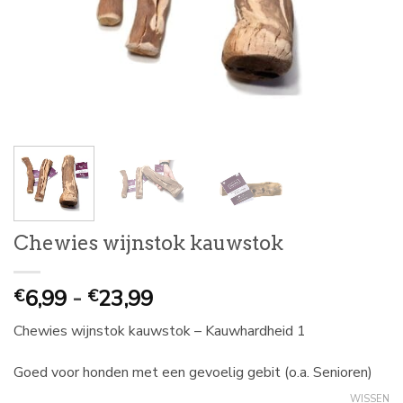
Chewies wijnstok kauwstok
Prijsklasse:
6,99
-
23,99
€
€
€
Chewies wijnstok kauwstok – Kauwhardheid 1
6,99
tot
Goed voor honden met een gevoelig gebit (o.a. Senioren)
€
WISSEN