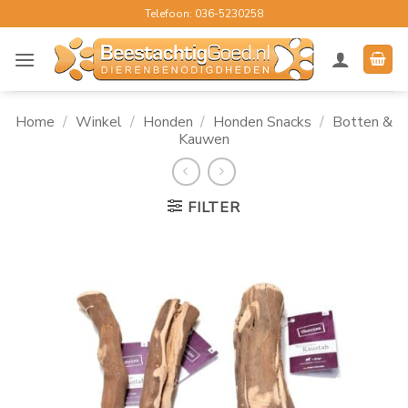
Ga
Telefoon: 036-5230258
naar
inhoud
Home
/
Winkel
/
Honden
/
Honden Snacks
/
Botten &
Kauwen
FILTER