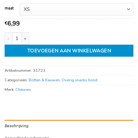
23,99
maat
6,99
€
Chewies wijnstok kauwstok aantal
TOEVOEGEN AAN WINKELWAGEN
Artikelnummer:
31723
Categorieën:
Botten & Kauwen
,
Overig snacks hond
Merk:
Chewies
Beschrijving