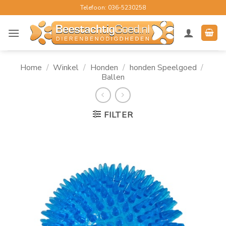
Ga
Telefoon: 036-5230258
naar
inhoud
Home
/
Winkel
/
Honden
/
honden Speelgoed
/
Ballen
FILTER