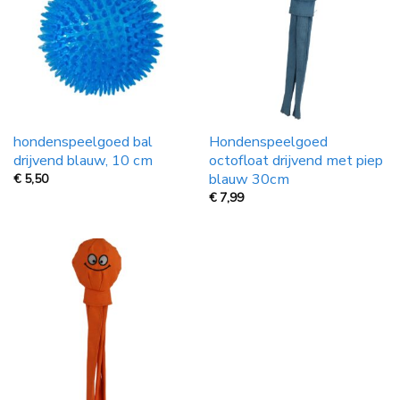
hondenspeelgoed bal
Hondenspeelgoed
drijvend blauw, 10 cm
octofloat drijvend met piep
blauw 30cm
€
5,50
€
7,99