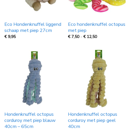
Eco Hondenknuffel liggend
Eco hondenknuffel octopus
schaap met piep 27cm
met piep
Prijsklasse:
€
9,95
€
7,50
-
€
12,50
€
7,50
tot
€
12,50
Hondenknuffel octopus
Hondenknuffel octopus
corduroy met piep blauw
corduroy met piep geel
40cm – 65cm
40cm