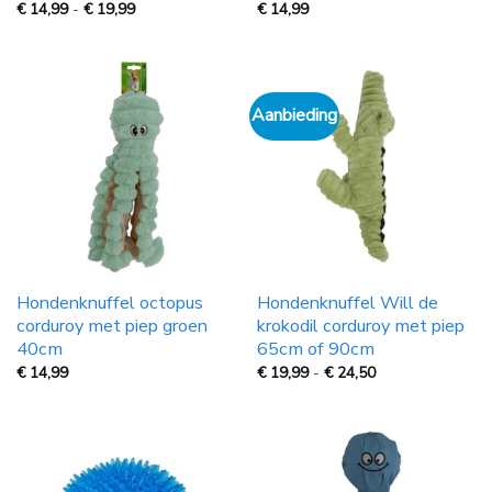
Prijsklasse:
€
14,99
-
€
19,99
€
14,99
€
14,99
tot
€
19,99
Aanbieding
Hondenknuffel octopus
Hondenknuffel Will de
corduroy met piep groen
krokodil corduroy met piep
40cm
65cm of 90cm
Prijsklasse:
€
14,99
€
19,99
-
€
24,50
€
19,99
tot
€
24,50