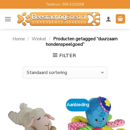
Ga
Telefoon: 036-5230258
naar
inhoud
Home
/
Winkel
/
Producten getagged “duurzaam
hondenspeelgoed”
FILTER
Aanbieding