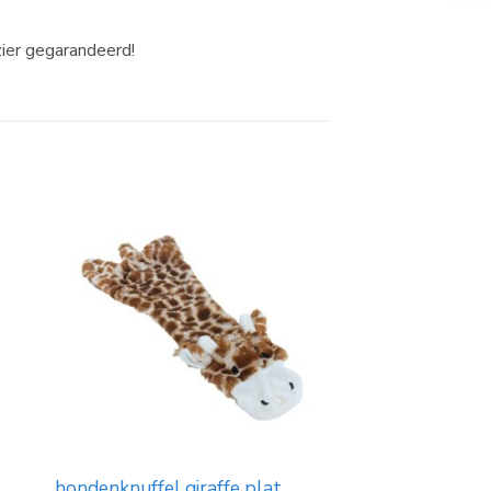
zier gegarandeerd!
hondenknuffel giraffe plat