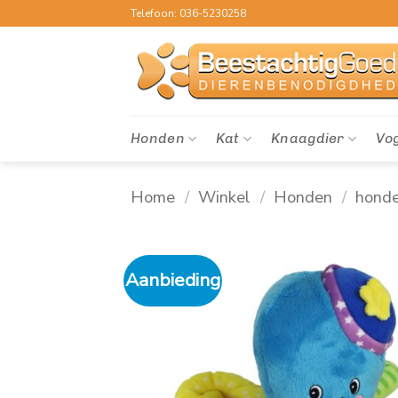
Ga
Telefoon: 036-5230258
naar
inhoud
Honden
Kat
Knaagdier
Vo
Home
/
Winkel
/
Honden
/
hond
Aanbieding