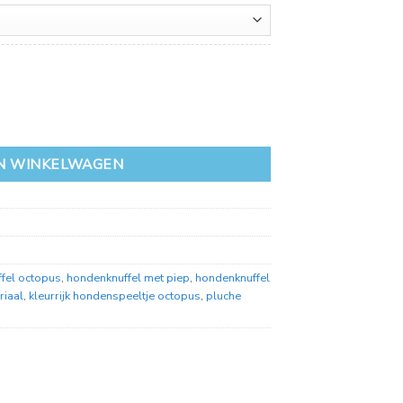
N WINKELWAGEN
fel octopus
,
hondenknuffel met piep
,
hondenknuffel
riaal
,
kleurrijk hondenspeeltje octopus
,
pluche