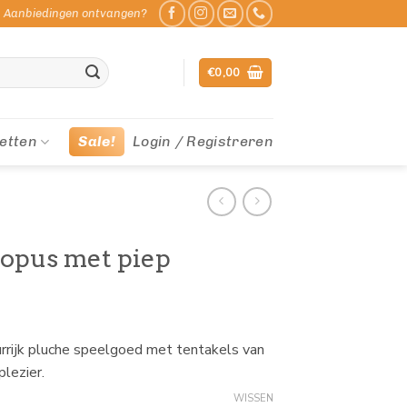
Aanbiedingen ontvangen?
€
0,00
etten
Sale!
Login / Registreren
topus met piep
rrijk pluche speelgoed met tentakels van
lezier.
WISSEN