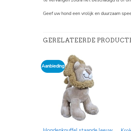
te vervangen zodra het beschadigd is of o
Geef uw hond een vrolijk en duurzaam spe
GERELATEERDE PRODUCT
Aanbieding
ylon met piep,
Hondenknuffel staande leeuw
Krok