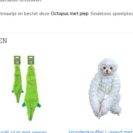
nderdelen ontbreken.
elmaatje en bestel deze
Octopus met piep
. Eindeloos speelple
EN
Hondenknuffel Luiaard met
odil plat met pieper