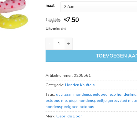
12,50
maat
Oorspronkelijke
Huidige
9,95
7,50
€
€
prijs
prijs
Uitverkocht
was:
is:
€
€
Eco hondenknuffel octopus met piep aantal
9,95.
7,50.
TOEVOEGEN AA
Artikelnummer:
0205561
Categorie:
Honden Knuffels
Tags:
duurzaam hondenspeelgoed
,
eco hondenknuf
octopus met piep
,
hondenspeeltje gerecycled mate
hondenspeelgoed octopus
Merk:
Gebr. de Boon