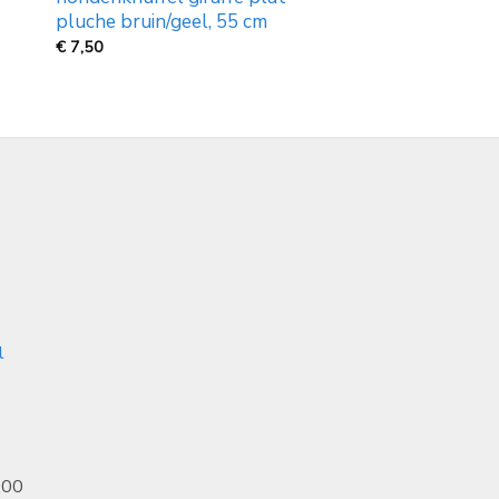
pluche bruin/geel, 55 cm
€
7,50
l
.00