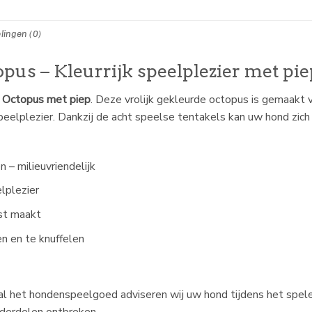
lingen (0)
us – Kleurrijk speelplezier met pie
 Octopus met piep
. Deze vrolijk gekleurde octopus is gemaakt 
elplezier. Dankzij de acht speelse tentakels kan uw hond zich
 – milieuvriendelijk
lplezier
st maakt
n en te knuffelen
j al het hondenspeelgoed adviseren wij uw hond tijdens het spe