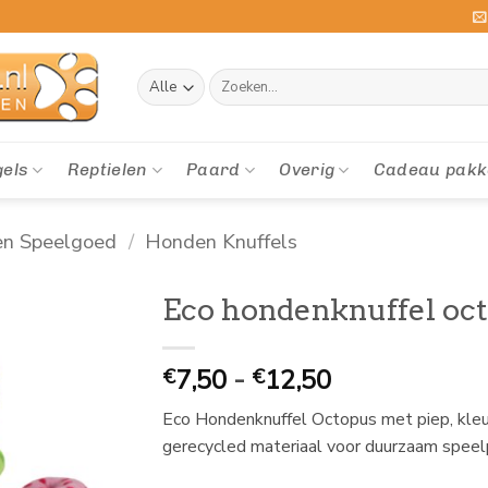
Zoeken
naar:
gels
Reptielen
Paard
Overig
Cadeau pakk
en Speelgoed
/
Honden Knuffels
Eco hondenknuffel oc
Prijsklasse:
7,50
-
12,50
€
€
€
Eco Hondenknuffel Octopus met piep, kleu
7,50
gerecycled materiaal voor duurzaam speelp
tot
€