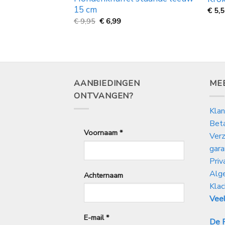
15 cm
€
5,
Oorspronkelijke
Huidige
€
9,95
€
6,99
prijs
prijs
was:
is:
kelijke
idige
€
€
js
9,95.
6,99.
99.
AANBIEDINGEN
ME
ONTVANGEN?
Klan
Bet
Voornaam
*
Verz
gara
Priv
Alg
Achternaam
Klac
Veel
E-mail
*
De P