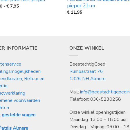
pieper 21cm
Prijsklasse:
50
-
€
7,95
€
€
11,95
5,50
tot
€
7,95
ER INFORMATIE
ONZE WINKEL
tenservice
BeestachtigGoed
alingsmogelijkheden
Rumbastraat 76
endkosten, Retour en
1326 NH Almere
ntie
Mail:
info@beestachtiggoed.n
acyverklaring
Telefoon: 036-5230258
emene voorwaarden
hten
Onze winkel openingstijden:
 gestelde vragen
Maandag: 13.00 – 18.00 uur.
Dinsdag – Vrijdag: 09.00 – 18
atrijs Almere