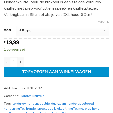
Hondenknuffel Will de krokodil is een stevige corduroy
19,99
knuffel met piep voor ultiem speel- en knuffelplezier.
tot
Verkrijgbaar in 65cm of als je van XXL houd, 90cm!
€
24,50
WISSEN
maat
19,99
€
1 op voorraad
Hondenknuffel Will de krokodil corduroy met piep 65cm of 90cm a
TOEVOEGEN AAN WINKELWAGEN
Artikelnummer:
020 5192
Categorie:
Honden Knuffels
Tags:
corduroy hondenspeeltje
,
duurzaam hondenspeelgoed
,
hondenknuffel
,
hondenspeelgoed krokodil
,
knuffel met piep hond
,