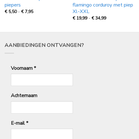
piepers
flamingo corduroy met piep
Xl-XXL
Prijsklasse:
€
5,50
-
€
7,95
€
Prijsklasse:
€
19,99
-
€
34,99
5,50
€
tot
19,99
€
tot
7,95
€
34,99
AANBIEDINGEN ONTVANGEN?
Voornaam
*
Achternaam
E-mail
*