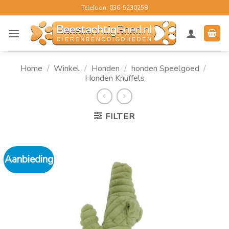
Ga
Telefoon: 036-5230258
naar
inhoud
Home
/
Winkel
/
Honden
/
honden Speelgoed
/
Honden Knuffels
FILTER
Aanbieding