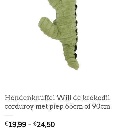
Hondenknuffel Will de krokodil
corduroy met piep 65cm of 90cm
Prijsklasse:
19,99
-
24,50
€
€
€