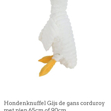
Hondenknuffel Gijs de gans corduroy
met piep 65cm of 90cm