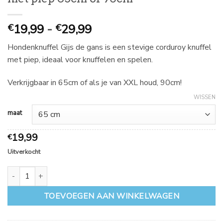
Prijsklasse:
19,99
-
29,99
€
€
€
Hondenknuffel Gijs de gans is een stevige corduroy knuffel
19,99
met piep, ideaal voor knuffelen en spelen.
tot
€
Verkrijgbaar in 65cm of als je van XXL houd, 90cm!
29,99
WISSEN
maat
19,99
€
Uitverkocht
Hondenknuffel Gijs de gans corduroy met piep 65cm of 90cm aant
TOEVOEGEN AAN WINKELWAGEN