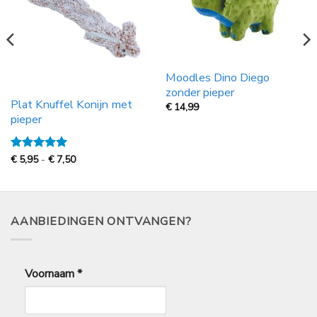
Moodles Dino Diego
zonder pieper
Plat Knuffel Konijn met
€
14,99
pieper
Prijsklasse:
Gewaardeerd
€
5,95
-
€
7,50
€
5
uit 5
5,95
tot
€
7,50
AANBIEDINGEN ONTVANGEN?
Voornaam
*