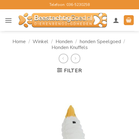
Ga
Telefoon: 036-5230258
naar
inhoud
Home
/
Winkel
/
Honden
/
honden Speelgoed
/
Honden Knuffels
FILTER